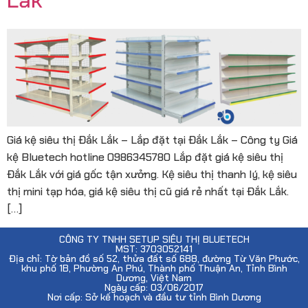
Giá kệ siêu thị Đắk Lắk – Lắp đặt tại Đắk Lắk – Công ty Giá
kệ Bluetech hotline 0986345780 Lắp đặt giá kệ siêu thị
Đắk Lắk với giá gốc tận xưởng. Kệ siêu thị thanh lý, kệ siêu
thị mini tạp hóa, giá kệ siêu thị cũ giá rẻ nhất tại Đắk Lắk.
[…]
CÔNG TY TNHH SETUP SIÊU THỊ BLUETECH
MST: 3703052141
Địa chỉ: Tờ bản đồ số 52, thửa đất số 688, đường Từ Văn Phước,
khu phố 1B, Phường An Phú, Thành phố Thuận An, Tỉnh Bình
Dương, Việt Nam
Ngày cấp: 03/06/2017
Nơi cấp: Sở kế hoạch và đầu tư tỉnh Bình Dương