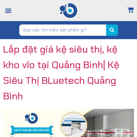
TRANG CHỦ
GIỚI THIỆU
CỬA HÀNG
TIN TỨC
LIÊN HỆ
Lắp đặt giá kệ siêu thị, kệ
kho vlo tại Quảng Bình| Kệ
Siêu Thị BLuetech Quảng
Bình