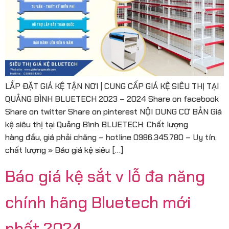
LẮP ĐẶT GIÁ KỆ TẬN NƠI | CUNG CẤP GIÁ KỆ SIÊU THỊ TẠI
QUẢNG BÌNH BLUETECH 2023 – 2024 Share on facebook
Share on twitter Share on pinterest NỘI DUNG CƠ BẢN Giá
kệ siêu thị tại Quảng Bình BLUETECH: Chất lượng
hàng đầu, giá phải chăng – hotline 0986.345.780 – Uy tín,
chất lượng » Báo giá kệ siêu […]
Báo giá kệ sắt v lỗ đa năng
chính hãng Bluetech mới
nhất 2024