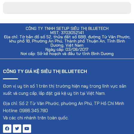
CÔNG TY TNHH SETUP SIÊU THỊ BLUETECH
MST: 3703052141
Địa chỉ: Tờ bản đồ số 52, thửa đất số 688, đường Từ Văn Phước,
khu phố 1B, Phường An Phú, Thành phố Thuận An, Tỉnh Bình
Dương, Việt Nam
Ngày cấp: 03/06/2017
Nơi cấp: Sở kế hoạch và đầu tư tỉnh Bình Dương
CÔNG TY GIÁ KỆ SIÊU THỊ BLUETECH
Đơn vị uy tín số 1 trên thị trường hiện nay trong lĩnh vực sản
xuất và cung cấp, lắp đặt giá kệ uy tín tại Việt Nam.
Địa chỉ: Số 2 Từ Văn Phước, phường An Phú, TP Hồ Chí Minh
Hotline: 0986.345.780
Và các chi nhánh trên toàn quốc.