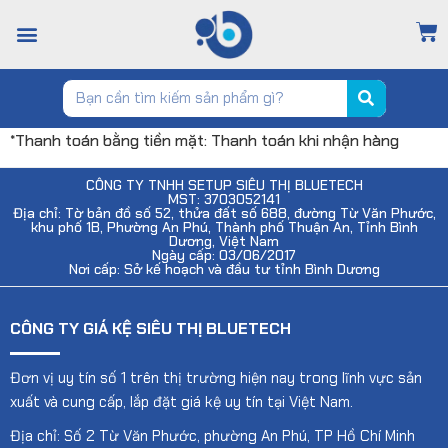
TRANG CHỦ
GIỚI THIỆU
CỬA HÀNG
TIN TỨC
LIÊN HỆ
*Thanh toán bằng tiền mặt: Thanh toán khi nhận hàng
CÔNG TY TNHH SETUP SIÊU THỊ BLUETECH
MST: 3703052141
Địa chỉ: Tờ bản đồ số 52, thửa đất số 688, đường Từ Văn Phước,
khu phố 1B, Phường An Phú, Thành phố Thuận An, Tỉnh Bình
Dương, Việt Nam
Ngày cấp: 03/06/2017
Nơi cấp: Sở kế hoạch và đầu tư tỉnh Bình Dương
CÔNG TY GIÁ KỆ SIÊU THỊ BLUETECH
Đơn vị uy tín số 1 trên thị trường hiện nay trong lĩnh vực sản
xuất và cung cấp, lắp đặt giá kệ uy tín tại Việt Nam.
Địa chỉ: Số 2 Từ Văn Phước, phường An Phú, TP Hồ Chí Minh