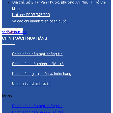
Địa chỉ: Số 2 Từ Văn Phước, phường An Phú, TP Hồ Chí
Minh
Hotline: 0986.345.780
Và các chi nhánh trên toàn quốc.
acebook
Twitter
Youtube
CHÍNH SÁCH MUA HÀNG
Chính sách bảo mật thông tin
Chính sách bảo hành – Đổi trả
Chính sách giao, nhận và kiểm hàng
Chính sách thanh toán
Menu
Chính sách bảo mật thông tin
Chính sách bảo hành – Đổi trả