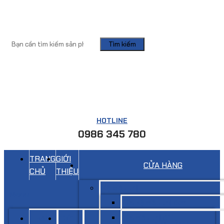
Tìm kiếm
HOTLINE
0986 345 780
TRANG
GIỚI
CỬA HÀNG
CHỦ
THIỆU
Kệ siêu thị
Menu
Giá kệ siêu thị đơn
Giá siêu thị đôi
TRANG
GIỚI