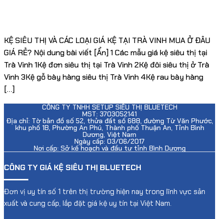
KỆ SIÊU THỊ VÀ CÁC LOẠI GIÁ KỆ TẠI TRÀ VINH MUA Ở ĐÂU
GIÁ RẺ? Nội dung bài viết [Ẩn] 1 Các mẫu giá kệ siêu thị tại
Trà Vinh 1Kệ đơn siêu thị tại Trà Vinh 2Kệ đôi siêu thị ở Trà
Vinh 3Kệ gỗ bày hàng siêu thị Trà Vinh 4Kệ rau bày hàng
[…]
CÔNG TY TNHH SETUP SIÊU THỊ BLUETECH
MST: 3703052141
Địa chỉ: Tờ bản đồ số 52, thửa đất số 688, đường Từ Văn Phước,
khu phố 1B, Phường An Phú, Thành phố Thuận An, Tỉnh Bình
Dương, Việt Nam
Ngày cấp: 03/06/2017
Nơi cấp: Sở kế hoạch và đầu tư tỉnh Bình Dương
CÔNG TY GIÁ KỆ SIÊU THỊ BLUETECH
Đơn vị uy tín số 1 trên thị trường hiện nay trong lĩnh vực sản
xuất và cung cấp, lắp đặt giá kệ uy tín tại Việt Nam.