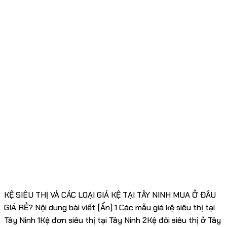
KỆ SIÊU THỊ VÀ CÁC LOẠI GIÁ KỆ TẠI TÂY NINH MUA Ở ĐÂU
GIÁ RẺ? Nội dung bài viết [Ẩn] 1 Các mẫu giá kệ siêu thị tại
Tây Ninh 1Kệ đơn siêu thị tại Tây Ninh 2Kệ đôi siêu thị ở Tây