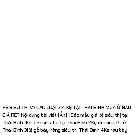
KỆ SIÊU THỊ VÀ CÁC LOẠI GIÁ KỆ TẠI THÁI BÌNH MUA Ở ĐÂU
GIÁ RẺ? Nội dung bài viết [Ẩn] 1 Các mẫu giá kệ siêu thị tại
Thái Bình 1Kệ đơn siêu thị tại Thái Bình 2Kệ đôi siêu thị ở
Thái Bình 3Kệ gỗ bày hàng siêu thị Thái Bình 4Kệ rau bày