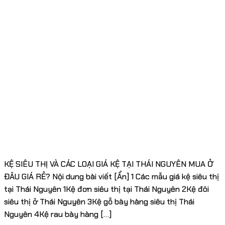
KỆ SIÊU THỊ VÀ CÁC LOẠI GIÁ KỆ TẠI THÁI NGUYÊN MUA Ở
ĐÂU GIÁ RẺ? Nội dung bài viết [Ẩn] 1 Các mẫu giá kệ siêu thị
tại Thái Nguyên 1Kệ đơn siêu thị tại Thái Nguyên 2Kệ đôi
siêu thị ở Thái Nguyên 3Kệ gỗ bày hàng siêu thị Thái
Nguyên 4Kệ rau bày hàng […]