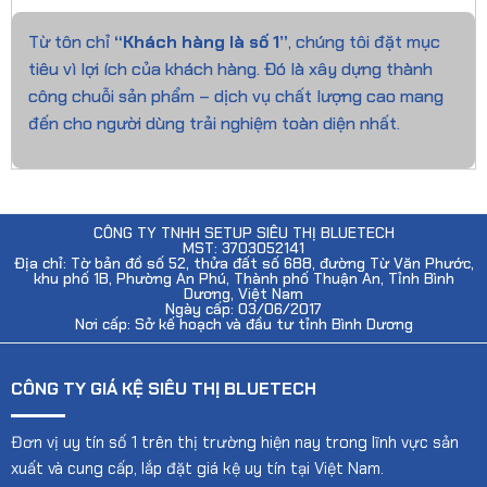
Từ tôn chỉ
“Khách hàng là số 1”
, chúng tôi đặt mục
tiêu vì lợi ích của khách hàng. Đó là xây dựng thành
công chuỗi sản phẩm – dịch vụ chất lượng cao mang
đến cho người dùng trải nghiệm toàn diện nhất.
CÔNG TY TNHH SETUP SIÊU THỊ BLUETECH
MST: 3703052141
Địa chỉ: Tờ bản đồ số 52, thửa đất số 688, đường Từ Văn Phước,
khu phố 1B, Phường An Phú, Thành phố Thuận An, Tỉnh Bình
Dương, Việt Nam
Ngày cấp: 03/06/2017
Nơi cấp: Sở kế hoạch và đầu tư tỉnh Bình Dương
CÔNG TY GIÁ KỆ SIÊU THỊ BLUETECH
Đơn vị uy tín số 1 trên thị trường hiện nay trong lĩnh vực sản
xuất và cung cấp, lắp đặt giá kệ uy tín tại Việt Nam.