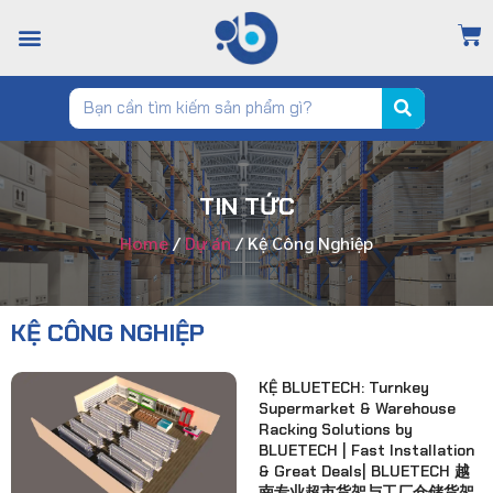
TRANG CHỦ
GIỚI THIỆU
CỬA HÀNG
TIN TỨC
LIÊN HỆ
TIN TỨC
Home
/
Dự án
/ Kệ Công Nghiệp
KỆ CÔNG NGHIỆP
KỆ BLUETECH: Turnkey
Supermarket & Warehouse
Racking Solutions by
BLUETECH | Fast Installation
& Great Deals| BLUETECH 越
南专业超市货架与工厂仓储货架