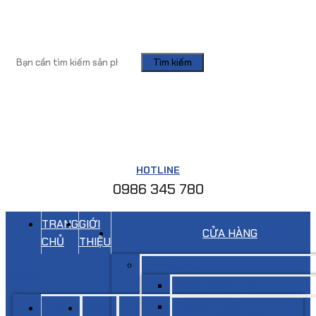
Tìm kiếm
HOTLINE
0986 345 780
TRANG
GIỚI
CỬA HÀNG
CHỦ
THIỆU
Kệ siêu thị
Menu
Giá kệ siêu thị đơn
Giá siêu thị đôi
TRANG
GIỚI