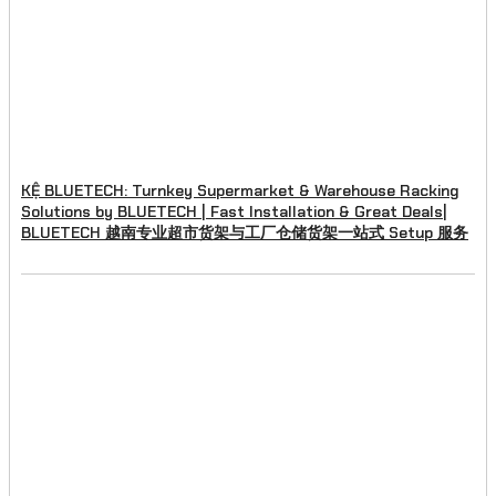
KỆ BLUETECH: Turnkey Supermarket & Warehouse Racking
Solutions by BLUETECH | Fast Installation & Great Deals|
BLUETECH 越南专业超市货架与工厂仓储货架一站式 Setup 服务