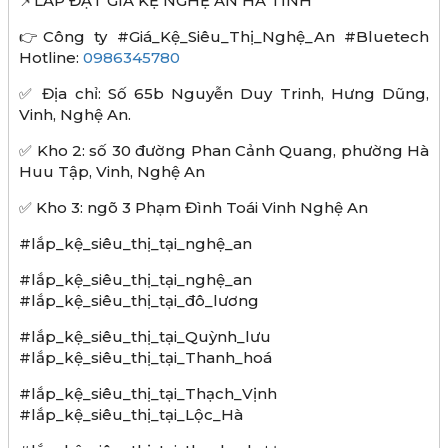
📌LẮP ĐẶT GIÁ KỆ NGHỆ AN HÀ TĨNH
👉Công ty #Giá_Kệ_Siêu_Thị_Nghệ_An #Bluetech
Hotline:
0986345780
✅ Địa chỉ: Số 65b Nguyễn Duy Trinh, Hưng Dũng,
Vinh, Nghệ An.
✅ Kho 2: số 30 đường Phan Cảnh Quang, phường Hà
Huu Tập, Vinh, Nghệ An
✅ Kho 3: ngõ 3 Phạm Đình Toái Vinh Nghệ An
#lắp_kệ_siêu_thị_tại_nghệ_an
#lắp_kệ_siêu_thị_tại_nghệ_an
#lắp_kệ_siêu_thị_tại_đô_lương
#lắp_kệ_siêu_thị_tại_Quỳnh_lưu
#lắp_kệ_siêu_thị_tại_Thanh_hoá
#lắp_kệ_siêu_thị_tại_Thạch_Vịnh
#lắp_kệ_siêu_thị_tại_Lộc_Hà