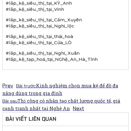
#lắp_kệ_siêu_thị_tại_KỲ_Anh
#lắp_kệ_siêu_thị_tại_Vinh
#lắp_kệ_siêu_thị_tại_Cẩm_Xuyên
#lắp_kệ_siêu_thị_tại_Nghi_lộc
#lắp_kệ_siêu_thị_tại_thái_hoà
#lắp_kệ_siêu_thị_tại_Cửa_LÒ
#lắp_kệ_siêu_thị_tại_Nghi_Xuân
#lắp_kệ_tạp_hoá_tại_NGhệ_An_Hà_Tĩnh
Prev
Kinh nghiệm chọn mua kệ để đồ đa
Bài trước
năng dùng trong gia đình
Thi công cỏ nhân tạo chất lượng quốc tế, giá
Bài sau
Next
cạnh tranh nhất tại Nghệ An
BÀI VIẾT LIÊN QUAN