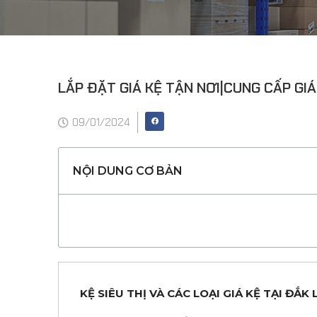
LẮP ĐẶT GIÁ KỆ TẬN NƠI|CUNG CẤP GIÁ
09/01/2024
NỘI DUNG CƠ BẢN
KỆ SIÊU THỊ VÀ CÁC LOẠI GIÁ KỆ TẠI ĐẮK