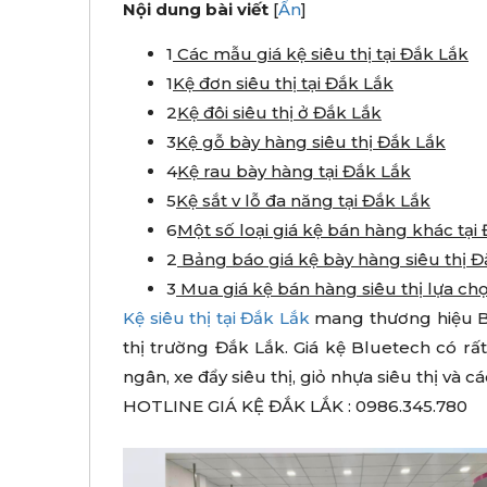
Nội dung bài viết
[
Ẩn
]
1
Các mẫu giá kệ siêu thị tại Đắk Lắk
1
Kệ đơn siêu thị tại Đắk Lắk
2
Kệ đôi siêu thị ở Đắk Lắk
3
Kệ gỗ bày hàng siêu thị Đắk Lắk
4
Kệ rau bày hàng tại Đắk Lắk
5
Kệ sắt v lỗ đa năng tại Đắk Lắk
6
Một số loại giá kệ bán hàng khác tại
2
Bảng báo giá kệ bày hàng siêu thị 
3
Mua giá kệ bán hàng siêu thị lựa ch
Kệ siêu thị tại Đắk Lắk
mang thương hiệu Bl
thị trường Đắk Lắk. Giá kệ Bluetech có r
ngân, xe đẩy siêu thị, giỏ nhựa siêu thị và
HOTLINE GIÁ KỆ ĐẮK LẮK : 0986.345.780