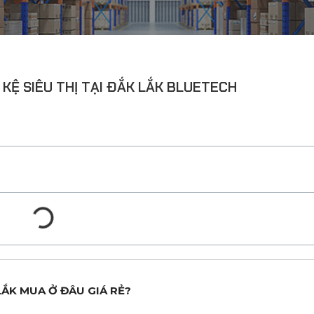
 KỆ SIÊU THỊ TẠI ĐẮK LẮK BLUETECH
 LẮK MUA Ở ĐÂU GIÁ RẺ?