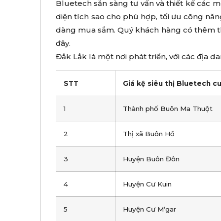
Bluetech sẵn sàng tư vấn và thiết kế các m
diện tích sao cho phù hợp, tối ưu công nă
dàng mua sắm. Quý khách hàng có thêm t
đây.
Đắk Lắk là một nơi phát triển, với các địa d
STT
Giá kệ siêu thị Bluetech c
1
Thành phố Buôn Ma Thuột
2
Thị xã Buôn Hồ
3
Huyện Buôn Đôn
4
Huyện Cư Kuin
5
Huyện Cư M’gar