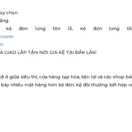
ùy chọn.
tầng.
i, kệ đơn lưng tôn lỗ, kệ đơn lưng tô
ch.com
om
 GIAO LẮP TẬN NƠI GIÁ KỆ TẠI ĐẮK LẮK!
 ở giữa siêu thị, cửa hàng tạp hóa, tiện lợi và các shop b
bày nhiều mặt hàng hơn kệ đơn, kệ đôi thường kết hợp v