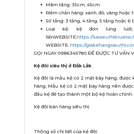
Mâm tầng: 35cm, 45cm
Riềm chắn hàng: xanh, đỏ, vàng hoặc t
Số tầng: 3 tầng, 4 tầng, 5 tầng hoặc 6 
Loại kệ: kệ đơn lưng lướ
liềnWEBSITE:
https://kesieuthibluete
WEBSITE:
https://giakehangsieuthi.c
GỌI NGAY 0986345780 ĐỂ ĐƯỢC TƯ VẤN VÀ
Kệ đôi siêu thị ở Đắk Lắk
Kệ đôi là mẫu kệ có 2 mặt bày hàng, được kê
hàng. Mẫu kệ có 2 mặt bày hàng nên được 
đầu kệ để tạo thành một bộ kệ hoàn chỉnh.
Kệ đôi bán hàng siêu thị
Thông số chi tiết của kệ đôi: