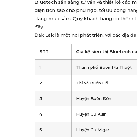
Bluetech sẵn sàng tư vấn và thiết kế các m
diện tích sao cho phù hợp, tối ưu công nă
dàng mua sắm. Quý khách hàng có thêm t
đây.
Đắk Lắk là một nơi phát triển, với các địa d
STT
Giá kệ siêu thị Bluetech c
1
Thành phố Buôn Ma Thuột
2
Thị xã Buôn Hồ
3
Huyện Buôn Đôn
4
Huyện Cư Kuin
5
Huyện Cư M’gar