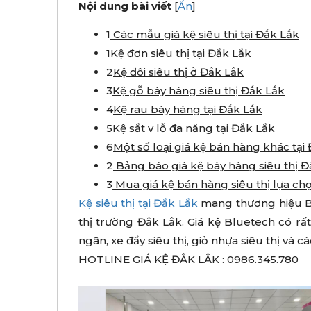
Nội dung bài viết
[
Ẩn
]
1
Các mẫu giá kệ siêu thị tại Đắk Lắk
1
Kệ đơn siêu thị tại Đắk Lắk
2
Kệ đôi siêu thị ở Đắk Lắk
3
Kệ gỗ bày hàng siêu thị Đắk Lắk
4
Kệ rau bày hàng tại Đắk Lắk
5
Kệ sắt v lỗ đa năng tại Đắk Lắk
6
Một số loại giá kệ bán hàng khác tại
2
Bảng báo giá kệ bày hàng siêu thị 
3
Mua giá kệ bán hàng siêu thị lựa ch
Kệ siêu thị tại Đắk Lắk
mang thương hiệu Bl
thị trường Đắk Lắk. Giá kệ Bluetech có r
ngân, xe đẩy siêu thị, giỏ nhựa siêu thị và
HOTLINE GIÁ KỆ ĐẮK LẮK : 0986.345.780