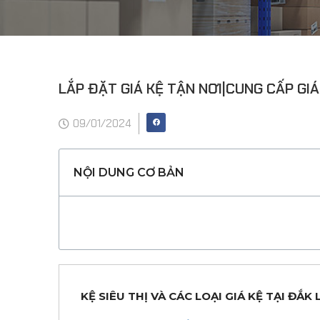
LẮP ĐẶT GIÁ KỆ TẬN NƠI|CUNG CẤP GIÁ
09/01/2024
NỘI DUNG CƠ BẢN
KỆ SIÊU THỊ VÀ CÁC LOẠI GIÁ KỆ TẠI ĐẮK