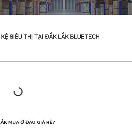
 KỆ SIÊU THỊ TẠI ĐẮK LẮK BLUETECH
 LẮK MUA Ở ĐÂU GIÁ RẺ?