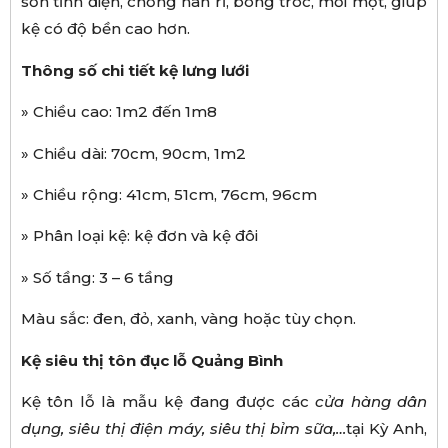
sơn tĩnh điện, chống han rỉ, bong tróc, mối mọt, giúp
kệ có độ bền cao hơn.
Thông s
ố
chi ti
ế
t k
ệ
l
ư
ng l
ướ
i
» Chiều cao: 1m2 đến 1m8
» Chiều dài: 70cm, 90cm, 1m2
» Chiều rộng: 41cm, 51cm, 76cm, 96cm
» Phân loại kệ: kệ đơn và kệ đôi
» Số tầng: 3 – 6 tầng
Màu sắc: đen, đỏ, xanh, vàng hoặc tùy chọn.
Kệ siêu thị tôn đục lỗ Quảng Bình
Kệ tôn lỗ là mẫu kệ đang được các
c
ử
a h
à
ng d
â
n
d
ụ
ng, siêu th
ị
đ
i
ệ
n m
á
y, si
ê
u th
ị
b
ỉ
m s
ữ
a,
…
tại Kỳ Anh,