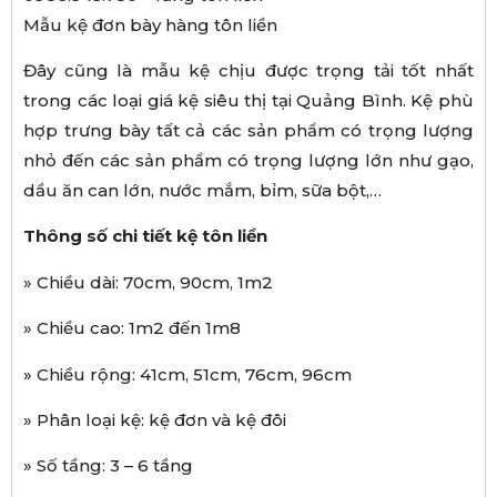
Mẫu kệ đơn bày hàng tôn liền
Đây cũng là mẫu kệ chịu được trọng tải tốt nhất
trong các loại giá kệ siêu thị tại Quảng Bình. Kệ phù
hợp trưng bày tất cả các sản phẩm có trọng lượng
nhỏ đến các sản phẩm có trọng lượng lớn như gạo,
dầu ăn can lớn, nước mắm, bỉm, sữa bột,…
Thông s
ố
chi ti
ế
t k
ệ
t
ô
n li
ề
n
» Chiều dài: 70cm, 90cm, 1m2
» Chiều cao: 1m2 đến 1m8
» Chiều rộng: 41cm, 51cm, 76cm, 96cm
» Phân loại kệ: kệ đơn và kệ đôi
» Số tầng: 3 – 6 tầng