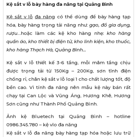
Kệ sắt v lỗ bày hàng đa năng tại Quảng Bình
K
ệ
s
ắ
t v l
ỗ
đ
a n
ă
ng
có thể dùng để bày hàng tạp
hóa, bày hàng trọng tải năng như:
g
ạ
o,
đồ
gia d
ụ
ng,
r
ượ
u
…hoặc làm các kệ kho hàng nhẹ:
kho hàng
qu
ầ
n
á
o, kho thi
ế
t b
ị
đ
i
ệ
n t
ử
, kho linh ki
ệ
n, kho thu
ố
c,
kho h
à
ng Th
ạ
ch H
à
, Qu
ả
ng B
ì
nh
…
Kệ sắt v lỗ thiết kế 3-6 tầng, mỗi mâm tầng chịu
được trọng tải từ 150Kg – 200Kg, sơn tĩnh điện
chống rỉ, chân kệ sắt v lỗ loại 1 cho chất lượng tốt, độ
bền cao. Vì tính đa năng nên mẫu kệ này bán rất
chạy tại Can Lộc và Vũng Áng, Hương Khê, Hương
Sơn cũng như Thành Phố Quảng Bình.
Ảnh kệ Bluetech tại Quảng Bình – hotline
0986.345.780 – kệ vlo đa năng
Kệ sắt v lỗ đa năng bày hàng tạp hóa hoặc lưu trữ