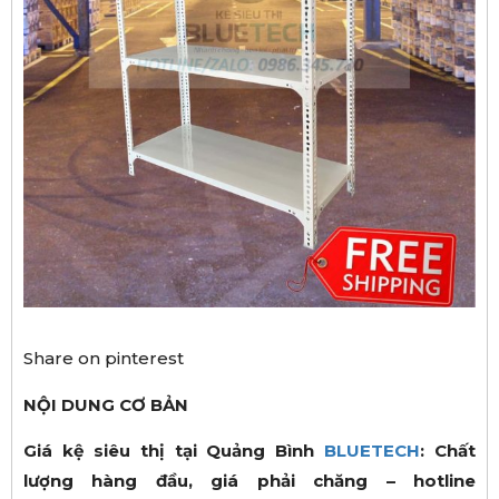
Share on pinterest
N
Ộ
I DUNG C
Ơ
B
Ả
N
Giá kệ siêu thị tại Quảng Bình
BLUETECH
: Chất
lượng hàng đầu, giá phải chăng – hotline