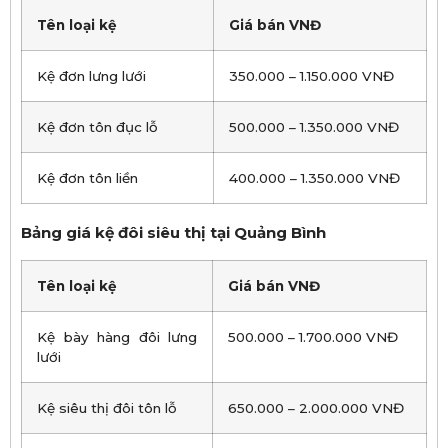
Tên loại kệ
Giá bán VNĐ
Kệ đơn lưng lưới
350.000 – 1.150.000 VNĐ
Kệ đơn tôn đục lỗ
500.000 – 1.350.000 VNĐ
Kệ đơn tôn liền
400.000 – 1.350.000 VNĐ
B
ả
ng gi
á
k
ệ
đ
ô
i si
ê
u th
ị
t
ạ
i Qu
ả
ng B
ì
nh
Tên loại kệ
Giá bán VNĐ
Kệ bày hàng đôi lưng
500.000 – 1.700.000 VNĐ
lưới
Kệ siêu thị đôi tôn lỗ
650.000 – 2.000.000 VNĐ