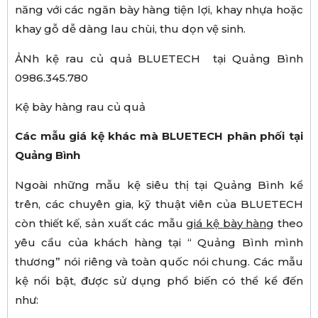
năng với các ngăn bày hàng tiện lợi, khay nhựa hoặc
khay gỗ dễ dàng lau chùi, thu dọn vệ sinh.
ẢNh kệ rau củ quả BLUETECH tại Quảng Bình
0986.345.780
Kệ bày hàng rau củ quả
Các mẫu giá kệ khác mà BLUETECH phân phối tại
Quảng Bình
Ngoài những mẫu kệ siêu thị tại Quảng Bình kể
trên, các chuyên gia, kỹ thuật viên của BLUETECH
còn thiết kế, sản xuất các mẫu
giá k
ệ
b
à
y h
à
ng
theo
yêu cầu của khách hàng tại “ Quảng Bình mình
thương” nói riêng và toàn quốc nói chung. Các mẫu
kệ nổi bật, được sử dụng phổ biến có thể kể đến
như: