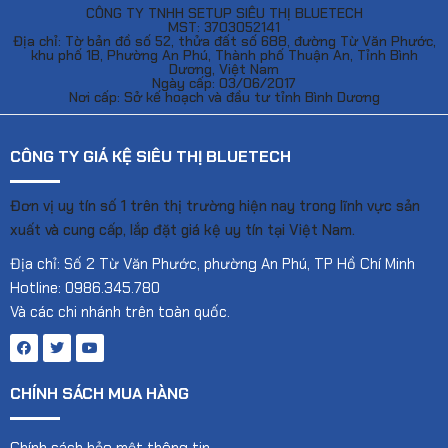
CÔNG TY TNHH SETUP SIÊU THỊ BLUETECH
MST: 3703052141
Địa chỉ: Tờ bản đồ số 52, thửa đất số 688, đường Từ Văn Phước,
khu phố 1B, Phường An Phú, Thành phố Thuận An, Tỉnh Bình
Dương, Việt Nam
Ngày cấp: 03/06/2017
Nơi cấp: Sở kế hoạch và đầu tư tỉnh Bình Dương
CÔNG TY GIÁ KỆ SIÊU THỊ BLUETECH
Đơn vị uy tín số 1 trên thị trường hiện nay trong lĩnh vực sản
xuất và cung cấp, lắp đặt giá kệ uy tín tại Việt Nam.
Địa chỉ: Số 2 Từ Văn Phước, phường An Phú, TP Hồ Chí Minh
Hotline: 0986.345.780
Và các chi nhánh trên toàn quốc.
CHÍNH SÁCH MUA HÀNG