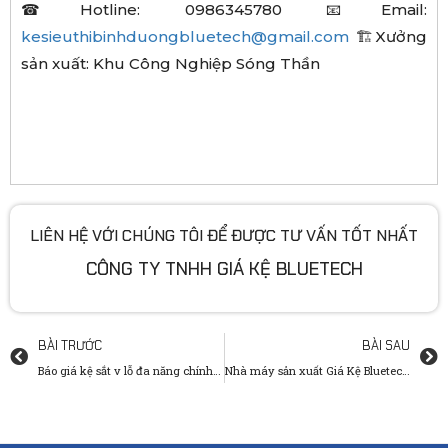
☎Hotline: 0986345780 📧Email:
kesieuthibinhduongbluetech@gmail.com
🏗Xưởng
sản xuất: Khu Công Nghiệp Sóng Thần
LIÊN HỆ VỚI CHÚNG TÔI ĐỂ ĐƯỢC TƯ VẤN TỐT NHẤT
CÔNG TY TNHH GIÁ KỆ BLUETECH
BÀI TRƯỚC
BÀI SAU
Báo giá kệ sắt v lỗ đa năng chính hãng Bluetech mới nhất 2024
Nhà máy sản xuất Giá Kệ Bluetech tuyển nhiều đại lý tại các tỉnh: Hà Tĩnh, Đà Nẵng, Daklak, Tây Ninh, Sơn La…