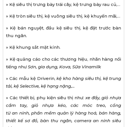
» Kệ siêu thị trưng bày trái cây, kệ trưng bày rau củ,…
» Kệ tròn siêu thị, kệ vuông siêu thị, kệ khuyến mãi,…
» Kệ bán nguyệt, đầu kệ siêu thị, kệ đặt trước bàn
thu ngân.
» Kệ khung sắt mặt kính.
» Kệ quảng cáo cho các thương hiệu, nhãn hàng nổi
tiếng như
S
ơ
n, gia d
ụ
ng, Kova, S
ữ
a Vinamilk
» Các mẫu kệ Driverin,
k
ệ
kho h
à
ng si
ê
u th
ị
, k
ệ
trung
t
ả
i, k
ệ
Selective, k
ệ
h
ạ
ng n
ặ
ng,
…
» Các thiết bị, phụ kiện siêu thị như:
xe
đẩ
y, gi
ỏ
nh
ự
a
c
ầ
m tay, gi
ỏ
nh
ự
a k
é
o, c
á
c m
ó
c treo, c
ổ
ng
t
ừ
an
ninh, ph
ầ
n m
ề
m qu
ả
n l
ý
h
à
ng ho
á
, b
á
n h
à
ng,
thi
ế
t k
ế
s
ơ
đồ
, b
à
n thu ng
â
n, camera an ninh si
ê
u