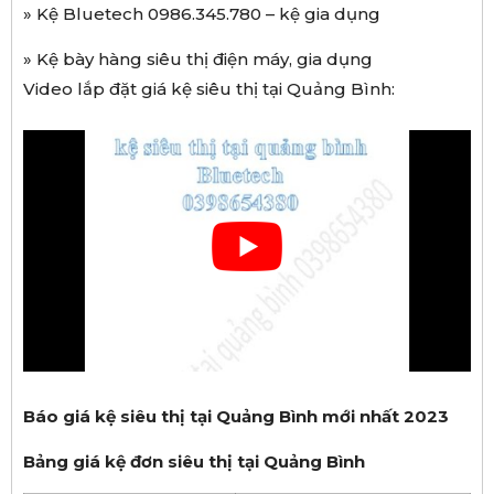
» Kệ Bluetech 0986.345.780 – kệ gia dụng
» Kệ bày hàng siêu thị điện máy, gia dụng
Video lắp đặt giá kệ siêu thị tại Quảng Bình:
Báo giá kệ siêu thị tại Quảng Bình mới nhất 2023
B
ả
ng gi
á
k
ệ
đơ
n si
ê
u th
ị
t
ạ
i Qu
ả
ng B
ì
nh