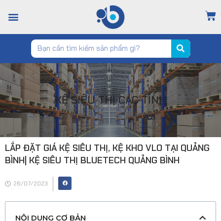
TRANG CHỦ
GIỚI THIỆU
CỬA HÀNG
TIN TỨC
LIÊN HỆ
KỆ SIÊU THỊ CÁC TỈNH
LẮP ĐẶT GIÁ KỆ SIÊU THỊ, KỆ KHO VLO TẠI QUẢNG
BÌNH| KỆ SIÊU THỊ BLUETECH QUẢNG BÌNH
26/07/2023
NỘI DUNG CƠ BẢN