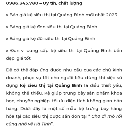
0986.345.780 – Uy tín, chất lượng
» Báo giá kệ siêu thị tại Quảng Bình mới nhất 2023
» Bảng giá kệ đơn siêu thị tại Quảng Bình
» Bảng giá kệ đôi siêu thị tại Quảng Bình
» Đơn vị cung cấp kệ siêu thị tại Quảng Bình bền
đẹp, giá tốt
Để có thể đáp ứng được nhu cầu của các chủ kinh
doanh, phục vụ tốt cho người tiêu dùng thì việc sử
dụng
k
ệ
si
ê
u th
ị
t
ạ
i
Qu
ả
ng B
ì
nh
là điều thiết yếu,
không thể thiếu. Kệ giúp trưng bày sản phẩm khoa
học, chuyên nghiệp, tối ưu diện tích không gian bán
hàng. Dưới đây là một số mẫu kệ trưng bày hàng
hóa tại các siêu thị được săn đón tại “
Ch
ơ
đ
i m
ô
r
ồ
i
c
ũ
ng nh
ớ
v
ề
H
à
T
ị
nh
”.