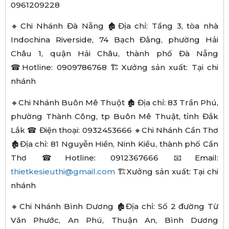
0961209228
🔸Chi Nhánh Đà Nẵng 🏚️Địa chỉ: Tầng 3, tòa nhà
Indochina Riverside, 74 Bạch Đằng, phường Hải
Châu 1, quận Hải Châu, thành phố Đà Nẵng
☎Hotline: 0909786768 🏗Xưởng sản xuất: Tại chi
nhánh
🔸Chi Nhánh Buôn Mê Thuột 🏚️ Địa chỉ: 83 Trần Phú,
phường Thành Công, tp Buôn Mê Thuật, tỉnh Đắk
Lắk ☎ Điện thoại: 0932453666 🔸Chi Nhánh Cần Thơ
🏚️Địa chỉ: 81 Nguyễn Hiền, Ninh Kiều, thành phố Cần
Thơ ☎Hotline: 0912367666 📧Email:
thietkesieuthi@gmail.com
🏗Xưởng sản xuất: Tại chi
nhánh
🔸Chi Nhánh Bình Dương 🏚️Địa chỉ: Số 2 đường Từ
Văn Phước, An Phú, Thuận An, Bình Dương