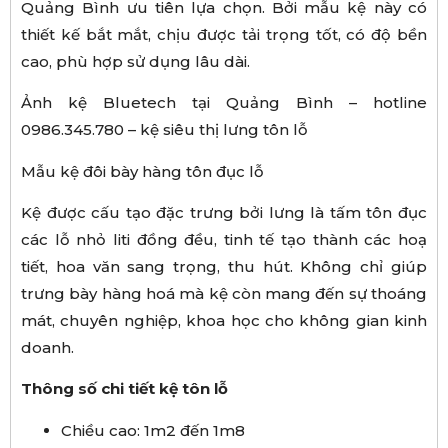
Quảng Bình ưu tiên lựa chọn. Bởi mẫu kệ này có
thiết kế bắt mắt, chịu được tải trọng tốt, có độ bền
cao, phù hợp sử dụng lâu dài.
Ảnh kệ Bluetech tại Quảng Bình – hotline
0986.345.780 – kệ siêu thị lưng tôn lỗ
Mẫu kệ đôi bày hàng tôn đục lỗ
Kệ được cấu tạo đặc trưng bởi lưng là tấm tôn đục
các lỗ nhỏ liti đồng đều, tinh tế tạo thành các hoạ
tiết, hoa văn sang trọng, thu hút. Không chỉ giúp
trưng bày hàng hoá mà kệ còn mang đến sự thoáng
mát, chuyên nghiệp, khoa học cho không gian kinh
doanh.
Thông s
ố
chi ti
ế
t k
ệ
t
ô
n l
ỗ
Chiều cao: 1m2 đến 1m8