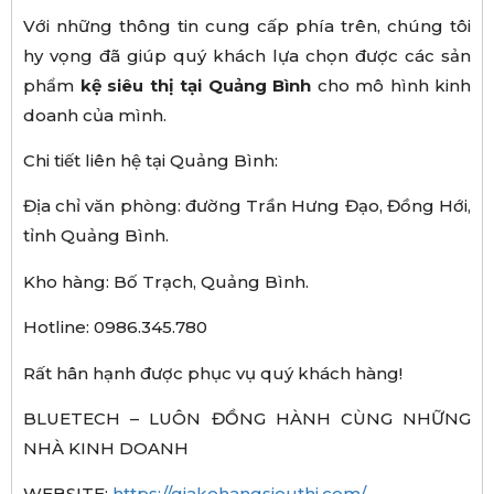
Với những thông tin cung cấp phía trên, chúng tôi
hy vọng đã giúp quý khách lựa chọn được các sản
phẩm
k
ệ
si
ê
u th
ị
t
ạ
i
Qu
ả
ng B
ì
nh
cho mô hình kinh
doanh của mình.
Chi tiết liên hệ tại Quảng Bình:
Địa chỉ văn phòng: đường Trần Hưng Đạo, Đồng Hới,
tỉnh Quảng Bình.
Kho hàng: Bố Trạch, Quảng Bình.
Hotline: 0986.345.780
Rất hân hạnh được phục vụ quý khách hàng!
BLUETECH – LUÔN ĐỒNG HÀNH CÙNG NHỮNG
NHÀ KINH DOANH
WEBSITE:
https://giakehangsieuthi.com/