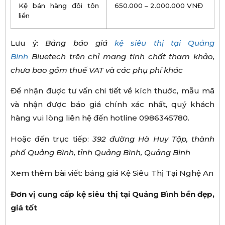
Kệ bán hàng đôi tôn
650.000 – 2.000.000 VNĐ
liền
Lưu ý:
B
ả
ng b
á
o gi
á
k
ệ
si
ê
u th
ị
t
ạ
i
Qu
ả
ng
B
ì
nh
Bluetech trên ch
ỉ
mang t
í
nh ch
ấ
t tham kh
ả
o,
ch
ư
a bao g
ồ
m thu
ế
VAT v
à
c
á
c ph
ụ
ph
í
kh
á
c
Để nhận được tư vấn chi tiết về kích thước, mẫu mã
và nhận được báo giá chính xác nhất, quý khách
hàng vui lòng liên hệ đến hotline 0986345780.
Hoặc đến trực tiếp:
392
đườ
ng H
à
Huy T
ậ
p, th
à
nh
ph
ố
Qu
ả
ng B
ì
nh, t
ỉ
nh Qu
ả
ng B
ì
nh,
Qu
ả
ng B
ì
nh
Xem thêm bài viết: bảng giá Kệ Siêu Thị Tại Nghệ An
Đơn vị cung cấp kệ siêu thị tại Quảng Bình bền đẹp,
giá tốt