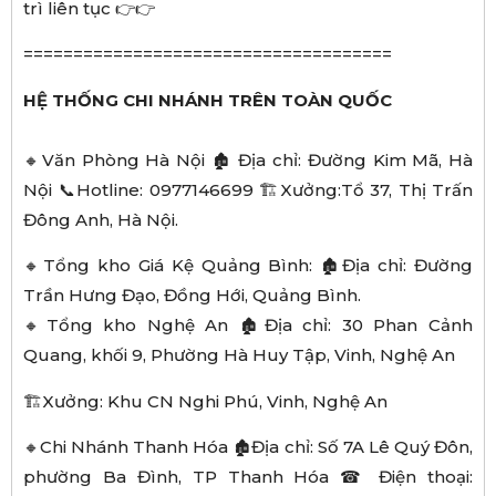
trì liên tục 👉👉
=====================================
HỆ THỐNG CHI NHÁNH TRÊN TOÀN QUỐC
🔸Văn Phòng Hà Nội 🏚️ Địa chỉ: Đường Kim Mã, Hà
Nội 📞Hotline: 0977146699 🏗Xưởng:Tổ 37, Thị Trấn
Đông Anh, Hà Nội.
🔸Tổng kho Giá Kệ Quảng Bình: 🏚️Địa chỉ: Đường
Trần Hưng Đạo, Đồng Hới, Quảng Bình.
🔸Tổng kho Nghệ An 🏚️Địa chỉ: 30 Phan Cảnh
Quang, khối 9, Phường Hà Huy Tập, Vinh, Nghệ An
🏗Xưởng: Khu CN Nghi Phú, Vinh, Nghệ An
🔸Chi Nhánh Thanh Hóa 🏚️Địa chỉ: Số 7A Lê Quý Đôn,
phường Ba Đình, TP Thanh Hóa ☎ Điện thoại: