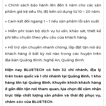
» Chính sách bảo hành lên đến 5 năm cho các sản
phẩm giá kệ siêu thị, độ bền sử dụng từ 10 – 20 năm.
» Cam kết đổi ngang 1 – 1 nếu sản phẩm lỗi sản xuất.
» Miễn phí toàn bộ dịch vụ tư vấn, khảo sát, thiết kế
phi tiêu chuẩn theo yêu cầu của khách hàng.
» Hỗ trợ vận chuyển nhanh chóng, lắp đặt tận nơi dù
khách hàng ở bất kỳ nơi nào trong các huyện trên
địa bàn Quảng Bình, Nghệ An, Quảng Bình.
Hi
ệ
n nay BLUETECH c
ó
h
ơ
n 32 chi nh
á
nh,
đị
a l
ý
tr
ê
n to
à
n qu
ố
c v
à
1 chi nh
á
nh t
ạ
i Qu
ả
ng B
ì
nh, 1 kho
h
à
ng l
ớ
n t
ạ
i Qu
ả
ng B
ì
nh. Khuy
ế
n kh
í
ch kh
á
ch h
à
ng
ở
g
ầ
n
đế
n t
ậ
n n
ơ
i tham quan, l
ự
a ch
ọ
n
để
c
ả
m nh
ậ
n
tr
ự
c ti
ế
p ch
ấ
t l
ượ
ng s
ả
n ph
ẩ
m v
à
th
á
i
độ
ph
ụ
c v
ụ
,
ch
ă
m s
ó
c c
ủ
a BLUETECH.