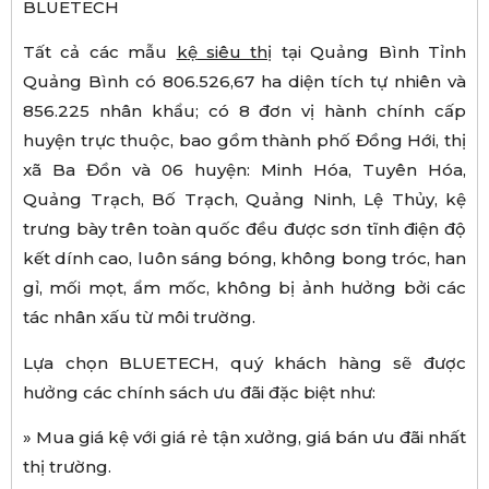
BLUETECH
Tất cả các mẫu
k
ệ
si
ê
u thị
tại Quảng Bình Tỉnh
Quảng Bình có 806.526,67 ha diện tích tự nhiên và
856.225 nhân khẩu; có 8 đơn vị hành chính cấp
huyện trực thuộc, bao gồm thành phố Đồng Hới, thị
xã Ba Đồn và 06 huyện: Minh Hóa, Tuyên Hóa,
Quảng Trạch, Bố Trạch, Quảng Ninh, Lệ Thủy, kệ
trưng bày trên toàn quốc đều được sơn tĩnh điện độ
kết dính cao, luôn sáng bóng, không bong tróc, han
gỉ, mối mọt, ẩm mốc, không bị ảnh hưởng bởi các
tác nhân xấu từ môi trường.
Lựa chọn BLUETECH, quý khách hàng sẽ được
hưởng các chính sách ưu đãi đặc biệt như:
» Mua giá kệ với giá rẻ tận xưởng, giá bán ưu đãi nhất
thị trường.