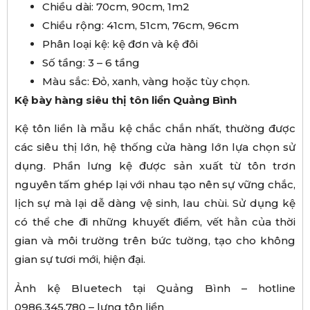
Chiều dài: 70cm, 90cm, 1m2
Chiều rộng: 41cm, 51cm, 76cm, 96cm
Phân loại kệ: kệ đơn và kệ đôi
Số tầng: 3 – 6 tầng
Màu sắc: Đỏ, xanh, vàng hoặc tùy chọn.
Kệ bày hàng siêu thị tôn liền Quảng Bình
Kệ tôn liền là mẫu kệ chắc chắn nhất, thường được
các siêu thị lớn, hệ thống cửa hàng lớn lựa chọn sử
dụng. Phần lưng kệ được sản xuất từ tôn trơn
nguyên tấm ghép lại với nhau tạo nên sự vững chắc,
lịch sự mà lại dễ dàng vệ sinh, lau chùi. Sử dụng kệ
có thể che đi những khuyết điểm, vết hằn của thời
gian và môi trường trên bức tường, tạo cho không
gian sự tươi mới, hiện đại.
Ảnh kệ Bluetech tại Quảng Bình – hotline
0986.345.780 – lưng tôn liền