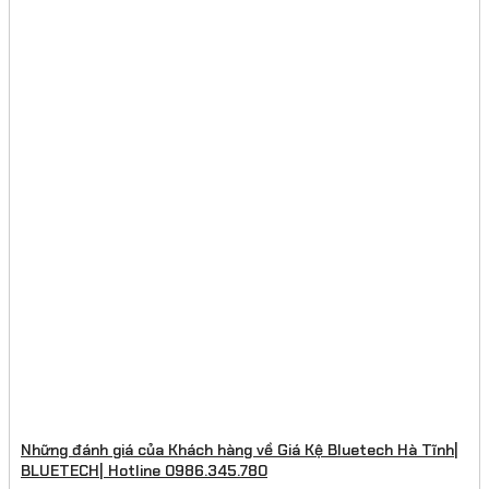
Những đánh giá của Khách hàng về Giá Kệ Bluetech Hà Tĩnh|
BLUETECH| Hotline 0986.345.780