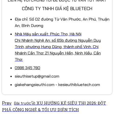
LIÊN HỆ VỚI CHÚNG TÔI ĐỂ ĐƯỢC TƯ VẤN TỐT NHẤT
CÔNG TY TNHH GIÁ KỆ BLUETECH
Địa chỉ: Số 02 đường Từ Văn Phước, An Phú, Thuận
An, Bình Dương
Nhà Máy sản xuất: Phúc Thọ, Hà Nội
Chi Nhánh Nghệ An: số 65b đường Nguyễn Duy
Trinh, phường Hưng Dũng, thành phố Vinh. Chi
Nhánh Cần Thơ: 21 Nguyễn Hiền, Ninh Kiều, Cần
Thơ.
0986 345 780
sieuthisetup@gmail.com
giakehangsieuthi.com - kesieuthibluetech.com
Prev
🚀 XU HƯỚNG KỆ SIÊU THỊ 2026: ĐỘT
Bài trước
PHÁ CÔNG NGHỆ & TỐI ƯU DIỆN TÍCH