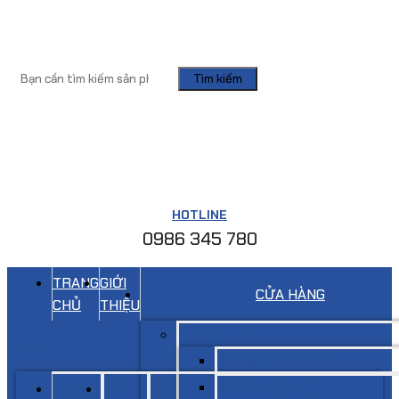
Tìm kiếm
HOTLINE
0986 345 780
TRANG
GIỚI
CỬA HÀNG
CHỦ
THIỆU
Kệ siêu thị
Menu
Giá kệ siêu thị đơn
Giá siêu thị đôi
TRANG
GIỚI