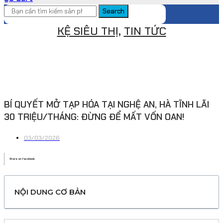
Search
KỆ SIÊU THỊ
,
TIN TỨC
BÍ QUYẾT MỞ TẠP HÓA TẠI NGHỆ AN, HÀ TĨNH LÃI
30 TRIỆU/THÁNG: ĐỪNG ĐỂ MẤT VỐN OAN!
03/03/2026
Share on facebook
NỘI DUNG CƠ BẢN