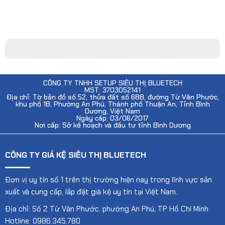
CÔNG TY TNHH SETUP SIÊU THỊ BLUETECH
MST: 3703052141
Địa chỉ: Tờ bản đồ số 52, thửa đất số 688, đường Từ Văn Phước,
khu phố 1B, Phường An Phú, Thành phố Thuận An, Tỉnh Bình
Dương, Việt Nam
Ngày cấp: 03/06/2017
Nơi cấp: Sở kế hoạch và đầu tư tỉnh Bình Dương
CÔNG TY GIÁ KỆ SIÊU THỊ BLUETECH
Đơn vị uy tín số 1 trên thị trường hiện nay trong lĩnh vực sản
xuất và cung cấp, lắp đặt giá kệ uy tín tại Việt Nam.
Địa chỉ: Số 2 Từ Văn Phước, phường An Phú, TP Hồ Chí Minh
Hotline: 0986.345.780