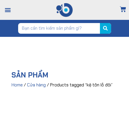
TRANG CHỦ
GIỚI THIỆU
CỬA HÀNG
TIN TỨC
LIÊN HỆ
SẢN PHẨM
Home
/
Cửa hàng
/ Products tagged “kệ tôn lỗ đôi”