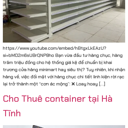
https://www.youtube.com/embed/hBtgxLkEAzU?
si=bMD2m6sUBrQNP8ho Bạn vừa đầu tư hàng chục, hàng
trăm triệu đồng cho hệ thống giá kệ để chuẩn bị khai
trương cửa hàng minimart hay siêu thị? Tuy nhiên, khi nhận
hàng về, việc đối mặt với hàng chục chi tiết linh kiện rời rạc
lại trở thành một “cơn ác mộng”: ❌ Loay hoay […]
Cho Thuê container tại Hà
Tĩnh