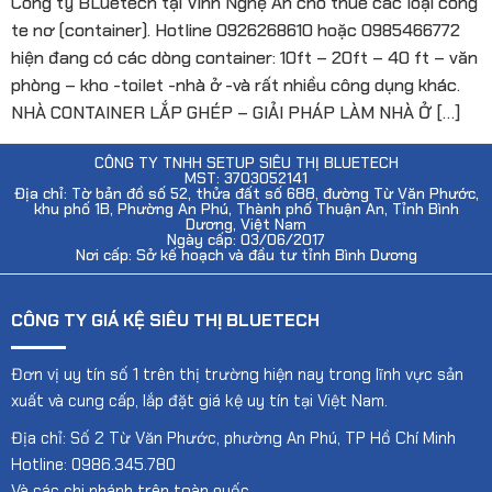
Công ty BLuetech tại Vinh Nghệ An cho thuê các loại công
te nơ (container). Hotline 0926268610 hoặc 0985466772
hiện đang có các dòng container: 10ft – 20ft – 40 ft – văn
phòng – kho -toilet -nhà ở -và rất nhiều công dụng khác.
NHÀ CONTAINER LẮP GHÉP – GIẢI PHÁP LÀM NHÀ Ở […]
CÔNG TY TNHH SETUP SIÊU THỊ BLUETECH
MST: 3703052141
Địa chỉ: Tờ bản đồ số 52, thửa đất số 688, đường Từ Văn Phước,
khu phố 1B, Phường An Phú, Thành phố Thuận An, Tỉnh Bình
Dương, Việt Nam
Ngày cấp: 03/06/2017
Nơi cấp: Sở kế hoạch và đầu tư tỉnh Bình Dương
CÔNG TY GIÁ KỆ SIÊU THỊ BLUETECH
Đơn vị uy tín số 1 trên thị trường hiện nay trong lĩnh vực sản
xuất và cung cấp, lắp đặt giá kệ uy tín tại Việt Nam.
Địa chỉ: Số 2 Từ Văn Phước, phường An Phú, TP Hồ Chí Minh
Hotline: 0986.345.780
Và các chi nhánh trên toàn quốc.