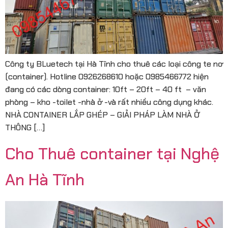
Công ty BLuetech tại Hà Tĩnh cho thuê các loại công te nơ
(container). Hotline 0926268610 hoặc 0985466772 hiện
đang có các dòng container: 10ft – 20ft – 40 ft – văn
phòng – kho -toilet -nhà ở -và rất nhiều công dụng khác.
NHÀ CONTAINER LẮP GHÉP – GIẢI PHÁP LÀM NHÀ Ở
THÔNG […]
Cho Thuê container tại Nghệ
An Hà Tĩnh