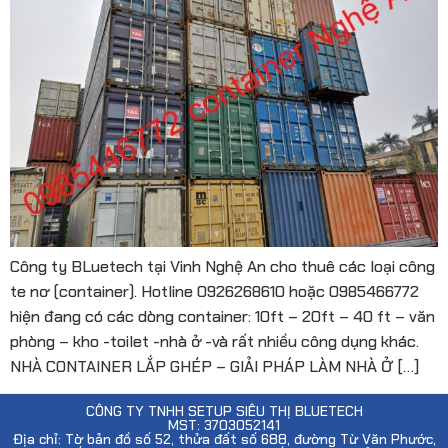
Công ty BLuetech tại Vinh Nghệ An cho thuê các loại công
te nơ (container). Hotline 0926268610 hoặc 0985466772
hiện đang có các dòng container: 10ft – 20ft – 40 ft – văn
phòng – kho -toilet -nhà ở -và rất nhiều công dụng khác.
NHÀ CONTAINER LẮP GHÉP – GIẢI PHÁP LÀM NHÀ Ở […]
CÔNG TY TNHH SETUP SIÊU THỊ BLUETECH
MST: 3703052141
Địa chỉ: Tờ bản đồ số 52, thửa đất số 688, đường Từ Văn Phước,