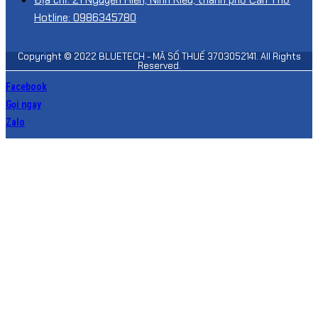
Hotline: 0986345780
Copyright © 2022 BLUETECH - MÃ SỐ THUẾ 3703052141. All Rights
Reserved.
Facebook
Gọi ngay
Zalo