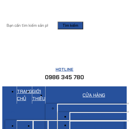
Tìm kiếm
HOTLINE
0986 345 780
TRANG
GIỚI
CỬA HÀNG
CHỦ
THIỆU
Kệ siêu thị
Menu
Giá kệ siêu thị đơn
Giá siêu thị đôi
TRANG
GIỚI