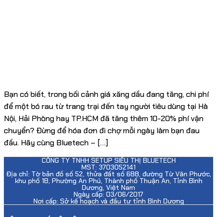
Bạn có biết, trong bối cảnh giá xăng dầu đang tăng, chi phí
để một bó rau từ trang trại đến tay người tiêu dùng tại Hà
Nội, Hải Phòng hay TP.HCM đã tăng thêm 10-20% phí vận
chuyển? Đừng để hóa đơn đi chợ mỗi ngày làm bạn đau
đầu. Hãy cùng Bluetech – […]
CÔNG TY TNHH SETUP SIÊU THỊ BLUETECH
MST: 3703052141
Địa chỉ: Tờ bản đồ số 52, thửa đất số 688, đường Từ Văn Phước,
khu phố 1B, Phường An Phú, Thành phố Thuận An, Tỉnh Bình
Dương, Việt Nam
Ngày cấp: 03/06/2017
Nơi cấp: Sở kế hoạch và đầu tư tỉnh Bình Dương