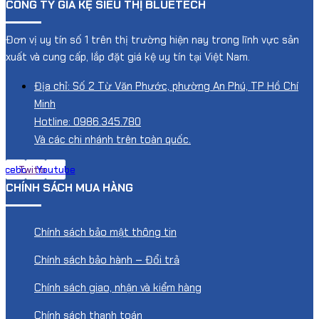
CÔNG TY GIÁ KỆ SIÊU THỊ BLUETECH
Đơn vị uy tín số 1 trên thị trường hiện nay trong lĩnh vực sản
xuất và cung cấp, lắp đặt giá kệ uy tín tại Việt Nam.
Địa chỉ: Số 2 Từ Văn Phước, phường An Phú, TP Hồ Chí
Minh
Hotline: 0986.345.780
Và các chi nhánh trên toàn quốc.
acebook
Twitter
Youtube
CHÍNH SÁCH MUA HÀNG
Chính sách bảo mật thông tin
Chính sách bảo hành – Đổi trả
Chính sách giao, nhận và kiểm hàng
Chính sách thanh toán