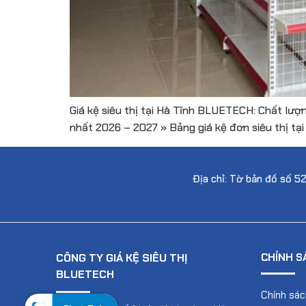
Giá kệ siêu thị tại Hà Tĩnh BLUETECH: Chất lượn
nhất 2026 – 2027 » Bảng giá kệ đơn siêu thị tại 
Địa chỉ: Tờ bản đồ số 5
CÔNG TY GIÁ KỆ SIÊU THỊ
CHÍNH S
BLUETECH
Chính sác