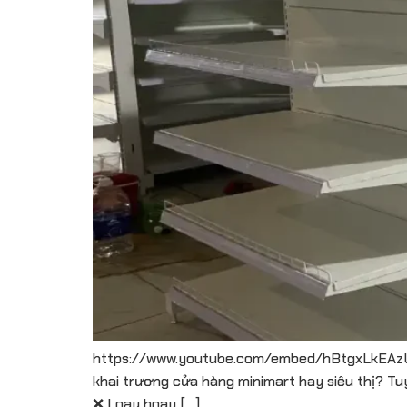
https://www.youtube.com/embed/hBtgxLkEAzU?
khai trương cửa hàng minimart hay siêu thị? Tuy 
❌ Loay hoay […]