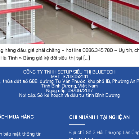
g hàng đầu, giá phải chăng – hotline 0986.345.780 – Uy tín, ch
Hà Tĩnh » Bảng giá kệ đôi siêu thị tại […]
CÔNG TY TNHH SETUP SIÊU THỊ BLUETECH
MST: 3703052141
2, thửa đất số 688, đường Từ Văn Phước, khu phố 1B, Phường An 
Tỉnh Bình Dương, Việt Nam
Ngày cấp: 03/06/2017
Nơi cấp: Sở kế hoạch và đầu tư tỉnh Bình Dương
ÁCH MUA HÀNG
CHI NHÁNH 1 TẠI NGHỆ AN
Địa chỉ: Số 2 Hải Thượng Lãn Ông
h bảo mật thông tin