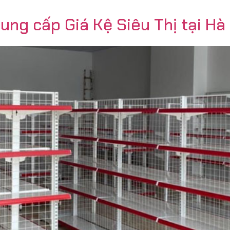
Cung cấp Giá Kệ Siêu Thị tại Hà