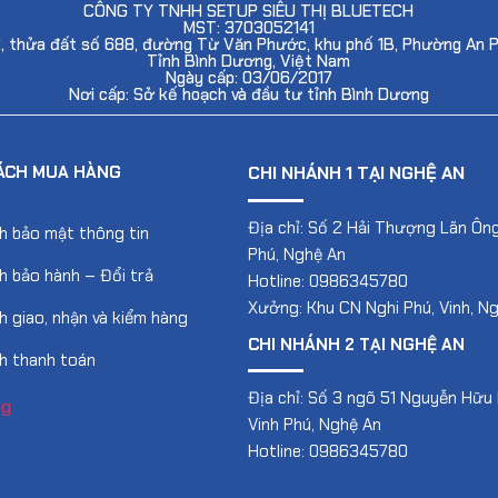
CÔNG TY TNHH SETUP SIÊU THỊ BLUETECH
MST: 3703052141
2, thửa đất số 688, đường Từ Văn Phước, khu phố 1B, Phường An 
Tỉnh Bình Dương, Việt Nam
Ngày cấp: 03/06/2017
Nơi cấp: Sở kế hoạch và đầu tư tỉnh Bình Dương
ÁCH MUA HÀNG
CHI NHÁNH 1 TẠI NGHỆ AN
Địa chỉ: Số 2 Hải Thượng Lãn Ông
h bảo mật thông tin
Phú, Nghệ An
h bảo hành – Đổi trả
Hotline: 0986345780
Xưởng: Khu CN Nghi Phú, Vinh, N
h giao, nhận và kiểm hàng
CHI NHÁNH 2 TẠI NGHỆ AN
h thanh toán
Địa chỉ: Số 3 ngõ 51 Nguyễn Hữu 
Vinh Phú, Nghệ An
Hotline: 0986345780