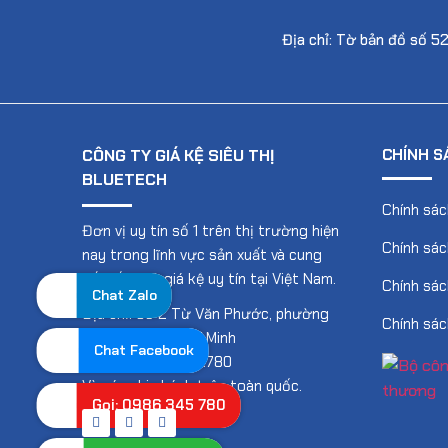
Địa chỉ: Tờ bản đồ số 5
CÔNG TY GIÁ KỆ SIÊU THỊ
CHÍNH S
BLUETECH
Chính sác
Đơn vị uy tín số 1 trên thị trường hiện
Chính sác
nay trong lĩnh vực sản xuất và cung
cấp, lắp đặt giá kệ uy tín tại Việt Nam.
Chính sác
Chat Zalo
Địa chỉ: Số 2 Từ Văn Phước, phường
Chính sác
An Phú, TP Hồ Chí Minh
Chat Facebook
Hotline: 0986.345.780
Và các chi nhánh trên toàn quốc.
Gọi: 0986 345 780