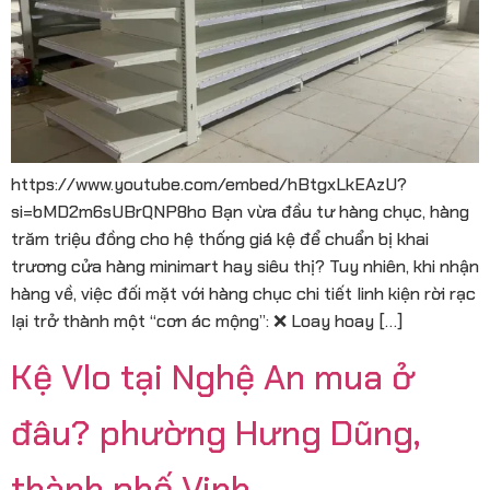
https://www.youtube.com/embed/hBtgxLkEAzU?
si=bMD2m6sUBrQNP8ho Bạn vừa đầu tư hàng chục, hàng
trăm triệu đồng cho hệ thống giá kệ để chuẩn bị khai
trương cửa hàng minimart hay siêu thị? Tuy nhiên, khi nhận
hàng về, việc đối mặt với hàng chục chi tiết linh kiện rời rạc
lại trở thành một “cơn ác mộng”: ❌ Loay hoay […]
Kệ Vlo tại Nghệ An mua ở
đâu? phường Hưng Dũng,
thành phố Vinh