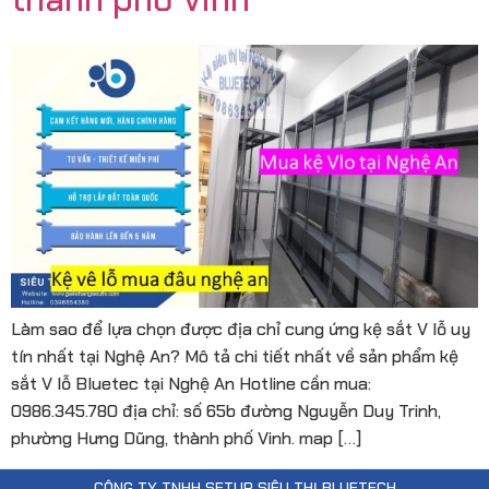
Làm sao để lựa chọn được địa chỉ cung ứng kệ sắt V lỗ uy
tín nhất tại Nghệ An? Mô tả chi tiết nhất về sản phẩm kệ
sắt V lỗ Bluetec tại Nghệ An Hotline cần mua:
0986.345.780 địa chỉ: số 65b đường Nguyễn Duy Trinh,
phường Hưng Dũng, thành phố Vinh. map […]
CÔNG TY TNHH SETUP SIÊU THỊ BLUETECH