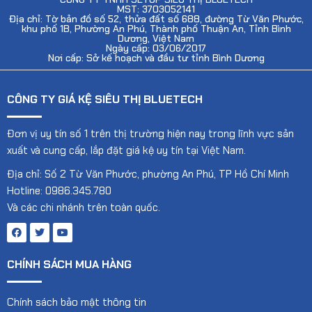
MST: 3703052141
Địa chỉ: Tờ bản đồ số 52, thửa đất số 688, đường Từ Văn Phước,
khu phố 1B, Phường An Phú, Thành phố Thuận An, Tỉnh Bình
Dương, Việt Nam
Ngày cấp: 03/06/2017
Nơi cấp: Sở kế hoạch và đầu tư tỉnh Bình Dương
CÔNG TY GIÁ KỆ SIÊU THỊ BLUETECH
Đơn vị uy tín số 1 trên thị trường hiện nay trong lĩnh vực sản
xuất và cung cấp, lắp đặt giá kệ uy tín tại Việt Nam.
Địa chỉ: Số 2 Từ Văn Phước, phường An Phú, TP Hồ Chí Minh
Hotline: 0986.345.780
Và các chi nhánh trên toàn quốc.
CHÍNH SÁCH MUA HÀNG
Chính sách bảo mật thông tin