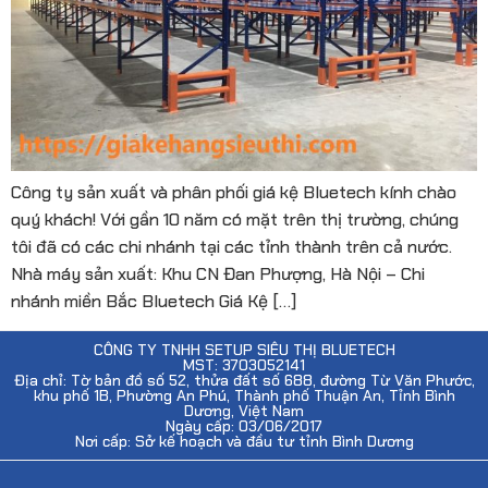
Công ty sản xuất và phân phối giá kệ Bluetech kính chào
quý khách! Với gần 10 năm có mặt trên thị trường, chúng
tôi đã có các chi nhánh tại các tỉnh thành trên cả nước.
Nhà máy sản xuất: Khu CN Đan Phượng, Hà Nội – Chi
nhánh miền Bắc Bluetech Giá Kệ […]
CÔNG TY TNHH SETUP SIÊU THỊ BLUETECH
MST: 3703052141
Địa chỉ: Tờ bản đồ số 52, thửa đất số 688, đường Từ Văn Phước,
khu phố 1B, Phường An Phú, Thành phố Thuận An, Tỉnh Bình
Dương, Việt Nam
Ngày cấp: 03/06/2017
Nơi cấp: Sở kế hoạch và đầu tư tỉnh Bình Dương