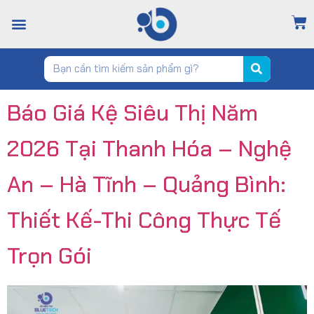
TRANG CHỦ
GIỚI THIỆU
CỬA HÀNG
TIN TỨC
LIÊN HỆ
Báo Giá Kệ Siêu Thị Năm
2026 Tại Thanh Hóa – Nghệ
An – Hà Tĩnh – Quảng Bình:
Thiết Kế-Thi Công Thực Tế
Trọn Gói