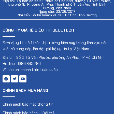
Địa chỉ: Tờ bản đồ số 52, thửa đất số 688, đường Từ Văn Phước,
khu phố 1B, Phường An Phú, Thành phố Thuận An, Tỉnh Bình
Dương, Việt Nam
Ngày cấp: 03/06/2017
Nơi cấp: Sở kế hoạch và đầu tư tỉnh Bình Dương
CÔNG TY GIÁ KỆ SIÊU THỊ BLUETECH
Đơn vị uy tín số 1 trên thị trường hiện nay trong lĩnh vực sản
xuất và cung cấp, lắp đặt giá kệ uy tín tại Việt Nam.
Địa chỉ: Số 2 Từ Văn Phước, phường An Phú, TP Hồ Chí Minh
Hotline: 0986.345.780
Và các chi nhánh trên toàn quốc.
CHÍNH SÁCH MUA HÀNG
Chính sách bảo mật thông tin
Chính sách bảo hành – Đổi trả