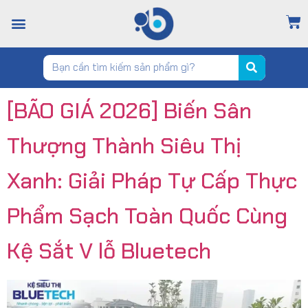
TRANG CHỦ
GIỚI THIỆU
CỬA HÀNG
TIN TỨC
LIÊN HỆ
[BÃO GIÁ 2026] Biến Sân
Thượng Thành Siêu Thị
Xanh: Giải Pháp Tự Cấp Thực
Phẩm Sạch Toàn Quốc Cùng
Kệ Sắt V lỗ Bluetech