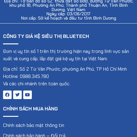
Địa chỉ: Tờ bản đồ số 52, thửa đất số 688, đường Từ Văn Phước,
khu phố 1B, Phường An Phú, Thành phố Thuận An, Tỉnh Bình
Dương, Việt Nam
Ngày cấp: 03/06/2017
Nơi cấp: Sở kế hoạch và đầu tư tỉnh Bình Dương
CÔNG TY GIÁ KỆ SIÊU THỊ BLUETECH
Đơn vị uy tín số 1 trên thị trường hiện nay trong lĩnh vực sản
xuất và cung cấp, lắp đặt giá kệ uy tín tại Việt Nam.
Địa chỉ: Số 2 Từ Văn Phước, phường An Phú, TP Hồ Chí Minh
Hotline: 0986.345.780
Và các chi nhánh trên toàn quốc.
CHÍNH SÁCH MUA HÀNG
Chính sách bảo mật thông tin
Chính sách bảo hành – Đổi trả