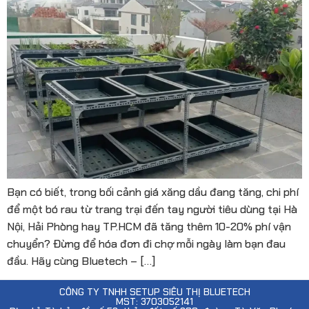
Bạn có biết, trong bối cảnh giá xăng dầu đang tăng, chi phí
để một bó rau từ trang trại đến tay người tiêu dùng tại Hà
Nội, Hải Phòng hay TP.HCM đã tăng thêm 10-20% phí vận
chuyển? Đừng để hóa đơn đi chợ mỗi ngày làm bạn đau
đầu. Hãy cùng Bluetech – […]
CÔNG TY TNHH SETUP SIÊU THỊ BLUETECH
MST: 3703052141