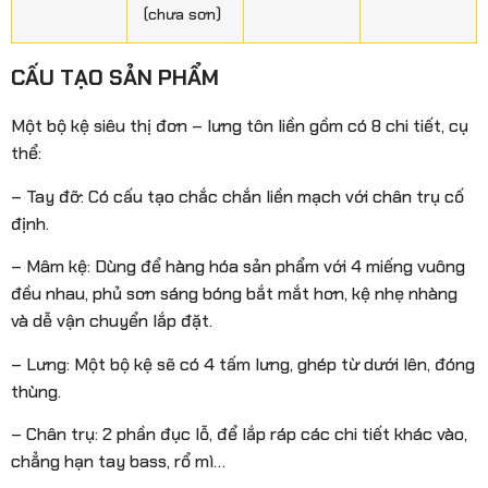
(chưa sơn)
CẤU TẠO SẢN PHẨM
Một bộ kệ siêu thị đơn – lưng tôn liền gồm có 8 chi tiết, cụ
thể:
– Tay đỡ: Có cấu tạo chắc chắn liền mạch với chân trụ cố
định.
– Mâm kệ: Dùng để hàng hóa sản phẩm với 4 miếng vuông
đều nhau, phủ sơn sáng bóng bắt mắt hơn, kệ nhẹ nhàng
và dễ vận chuyển lắp đặt.
– Lưng: Một bộ kệ sẽ có 4 tấm lưng, ghép từ dưới lên, đóng
thùng.
– Chân trụ: 2 phần đục lỗ, để lắp ráp các chi tiết khác vào,
chẳng hạn tay bass, rổ mì…