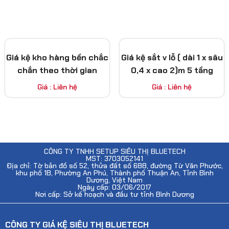
Giá kệ kho hàng bền chắc
Giá kệ sắt v lỗ ( dài 1 x sâu
chắn theo thời gian
0,4 x cao 2)m 5 tầng
Giá : Liên hệ
Giá : Liên hệ
CÔNG TY TNHH SETUP SIÊU THỊ BLUETECH
MST: 3703052141
Địa chỉ: Tờ bản đồ số 52, thửa đất số 688, đường Từ Văn Phước,
khu phố 1B, Phường An Phú, Thành phố Thuận An, Tỉnh Bình
Dương, Việt Nam
Ngày cấp: 03/06/2017
Nơi cấp: Sở kế hoạch và đầu tư tỉnh Bình Dương
CÔNG TY GIÁ KỆ SIÊU THỊ BLUETECH