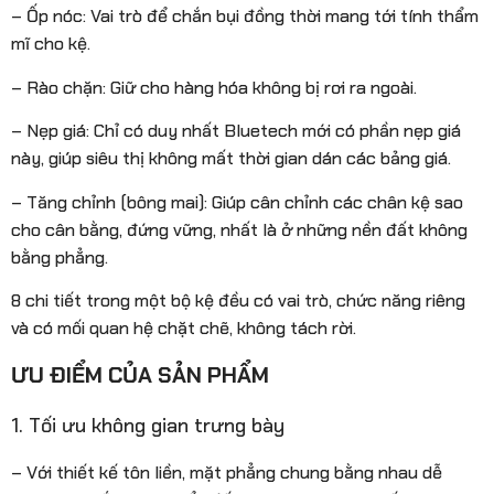
– Ốp nóc: Vai trò để chắn bụi đồng thời mang tới tính thẩm
mĩ cho kệ.
– Rào chặn: Giữ cho hàng hóa không bị rơi ra ngoài.
– Nẹp giá: Chỉ có duy nhất Bluetech mới có phần nẹp giá
này, giúp siêu thị không mất thời gian dán các bảng giá.
– Tăng chỉnh (bông mai): Giúp cân chỉnh các chân kệ sao
cho cân bằng, đứng vững, nhất là ở những nền đất không
bằng phẳng.
8 chi tiết trong một bộ kệ đều có vai trò, chức năng riêng
và có mối quan hệ chặt chẽ, không tách rời.
ƯU ĐIỂM CỦA SẢN PHẨM
1. Tối ưu không gian trưng bày
– Với thiết kế tôn liền, mặt phẳng chung bằng nhau dễ