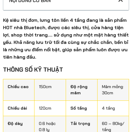
NỘI DUNG CƠ BẢN
Kệ siêu thị đơn, lưng tôn liền 4 tầng đang là sản phẩm
HOT nhà Bluetech, được các siêu thị, cửa hàng tiện
lợi, shop thời trang…. sử dụng như một mặt hàng thiết
yếu. Khả năng lưu trữ tối đa cùng sự chắc chắn, bền bỉ
là những ưu điểm nổi bật, giúp sản phẩm luôn được ưu
tiên hàng đầu.
THÔNG SỐ KỸ THUẬT
Chiều cao
150cm
Độ rộng
Mâm mỏng:
mâm
30cm
Chiều dài
120cm
Số tầng
4 tầng
Độ dày
0.6 hoặc
Tải trọng
60 – 80kg/
0.8 ly
tầng