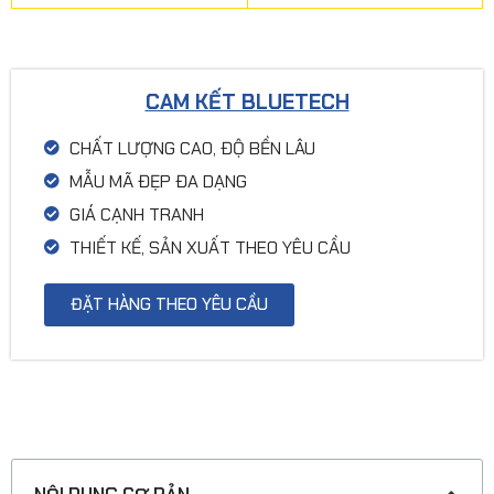
CAM KẾT BLUETECH
CHẤT LƯỢNG CAO, ĐỘ BỀN LÂU
MẪU MÃ ĐẸP ĐA DẠNG
GIÁ CẠNH TRANH
THIẾT KẾ, SẢN XUẤT THEO YÊU CẦU
ĐẶT HÀNG THEO YÊU CẦU
GIỚI THIỆU CHUNG VỀ SẢN PHẨM