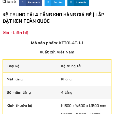
Chia sẻ:
Facebook
Twitter
LinkedIn
KỆ TRUNG TẢI 4 TẦNG KHO HÀNG GIÁ RẺ | LẮP
ĐẶT KCN TOÀN QUỐC
Giá : Liên hệ
Mã sản phẩm
: KTT01-4T-1-1
Xuất xứ: Việt Nam
Loại kệ
Kệ trung tải
Mặt lưng
Không
Số mâm tầng
4 tầng
Kích thước kệ
H1500 x W600 x L1500 mm