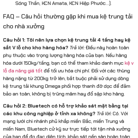
Sóng Thần, KCN Amata, KCN Hiệp Phước…).
FAQ – Câu hỏi thường gặp khi mua kệ trung tải
cho nhà xưởng
Câu hỏi 1: Tôi nên lựa chọn kệ trung tải 4 tầng hay kệ
sắt V lỗ cho kho hàng hóa?
Trả lời:
Điều này hoàn toàn
phụ thuộc vào trọng lượng hàng hóa của bạn. Nếu hàng
hóa dưới 150kg/tầng, bạn có thể tham khảo danh mục
kệ v
lỗ đa năng giá tốt
để tối ưu hóa chi phí. Đối với các thùng
hàng nặng từ 200kg trở lên, bắt buộc phải sử dụng dòng
kệ trung tải khung Omega phối hợp thanh đỡ dọc để đảm
bảo an toàn, không bị trũng mâm hay đổ sập kho hàng.
Câu hỏi 2: Bluetech có hỗ trợ khảo sát mặt bằng tại
các khu công nghiệp ở tỉnh xa không?
Trả lời:
Có. Với
mạng lưới chi nhánh phủ khắp miền Bắc, miền Trung và
miền Nam, Bluetech cử kỹ sư trực tiếp tới tận nhà xưởng
của bạn để đo đạc diện tích, khảo sát nền sàn hoàn toàn