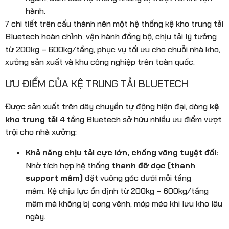
hành.
7 chi tiết trên cấu thành nên một hệ thống kệ kho trung tải
Bluetech hoàn chỉnh, vận hành đồng bộ, chịu tải lý tưởng
từ 200kg – 600kg/tầng, phục vụ tối ưu cho chuỗi nhà kho,
xưởng sản xuất và khu công nghiệp trên toàn quốc.
ƯU ĐIỂM CỦA KỆ TRUNG TẢI BLUETECH
Được sản xuất trên dây chuyền tự động hiện đại, dòng
kệ
kho trung tải
4 tầng Bluetech sở hữu nhiều ưu điểm vượt
trội cho nhà xưởng:
Khả năng chịu tải cực lớn, chống võng tuyệt đối:
Nhờ tích hợp hệ thống
thanh đỡ dọc (thanh
support mâm)
đặt vuông góc dưới mỗi tầng
mâm. Kệ chịu lực ổn định từ 200kg – 600kg/tầng
mâm mà không bị cong vênh, móp méo khi lưu kho lâu
ngày.