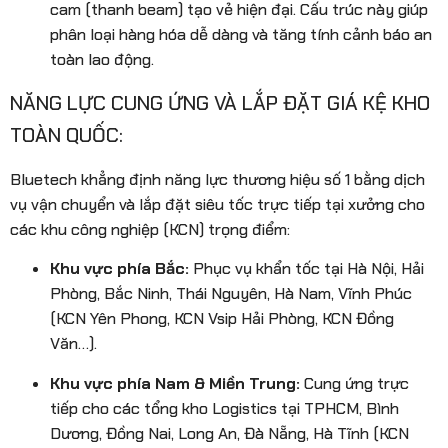
cam (thanh beam) tạo vẻ hiện đại. Cấu trúc này giúp
phân loại hàng hóa dễ dàng và tăng tính cảnh báo an
toàn lao động.
NĂNG LỰC CUNG ỨNG VÀ LẮP ĐẶT GIÁ KỆ KHO
TOÀN QUỐC:
Bluetech khẳng định năng lực thương hiệu số 1 bằng dịch
vụ vận chuyển và lắp đặt siêu tốc trực tiếp tại xưởng cho
các khu công nghiệp (KCN) trọng điểm:
Khu vực phía Bắc:
Phục vụ khẩn tốc tại Hà Nội, Hải
Phòng, Bắc Ninh, Thái Nguyên, Hà Nam, Vĩnh Phúc
(KCN Yên Phong, KCN Vsip Hải Phòng, KCN Đồng
Văn…).
Khu vực phía Nam & Miền Trung:
Cung ứng trực
tiếp cho các tổng kho Logistics tại TPHCM, Bình
Dương, Đồng Nai, Long An, Đà Nẵng, Hà Tĩnh (KCN