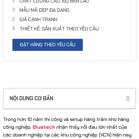
CHẤT LƯỢNG CAO, ĐỘ BỀN LÂU
MẪU MÃ ĐẸP ĐA DẠNG
GIÁ CẠNH TRANH
THIẾT KẾ, SẢN XUẤT THEO YÊU CẦU
ĐẶT HÀNG THEO YÊU CẦU
GIỚI THIỆU CHUNG VỀ SẢN PHẨM
NỘI DUNG CƠ BẢN
Trong hơn 10 năm thi công và setup hàng trăm kho hàng
công nghiệp,
Bluetech
nhận thấy nỗi đau lớn nhất của
các doanh nghiệp tại các khu công nghiệp (KCN) hiện nay