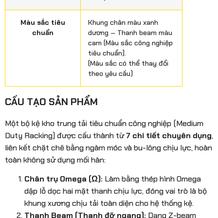
Màu sắc tiêu
Khung chân màu xanh
chuẩn
dương – Thanh beam màu
cam (Màu sắc công nghiệp
tiêu chuẩn).
(Màu sắc có thể thay đổi
theo yêu cầu)
CẤU TẠO SẢN PHẨM
Một bộ kệ kho trung tải tiêu chuẩn công nghiệp (Medium
Duty Racking) được cấu thành từ
7 chi tiết chuyên dụng
,
liên kết chặt chẽ bằng ngàm móc và bu-lông chịu lực, hoàn
toàn không sử dụng mối hàn:
Chân trụ Omega (Ω):
Làm bằng thép hình Omega
dập lỗ dọc hai mặt thanh chịu lực, đóng vai trò là bộ
khung xương chịu tải toàn diện cho hệ thống kệ.
Thanh Beam (Thanh đỡ ngang):
Dạng Z-beam