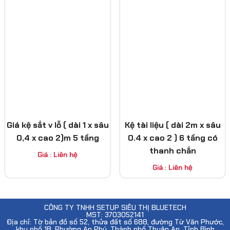
Giá kệ sắt v lỗ ( dài 1 x sâu
Kệ tài liệu ( dài 2m x sâu
0,4 x cao 2)m 5 tầng
0.4 x cao 2 ) 6 tầng có
thanh chắn
Giá : Liên hệ
Giá : Liên hệ
CÔNG TY TNHH SETUP SIÊU THỊ BLUETECH
MST: 3703052141
Địa chỉ: Tờ bản đồ số 52, thửa đất số 688, đường Từ Văn Phước,
khu phố 1B, Phường An Phú, Thành phố Thuận An, Tỉnh Bình