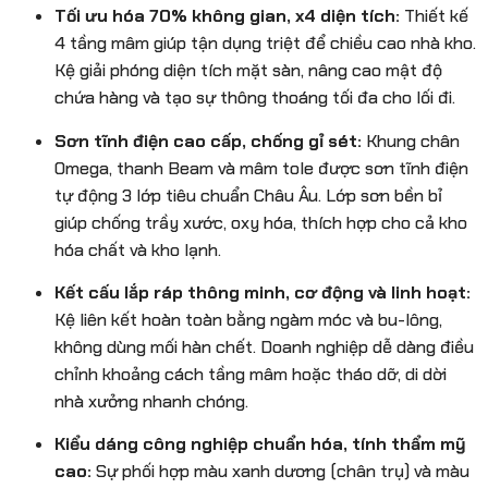
Tối ưu hóa 70% không gian, x4 diện tích:
Thiết kế
4 tầng mâm giúp tận dụng triệt để chiều cao nhà kho.
Kệ giải phóng diện tích mặt sàn, nâng cao mật độ
chứa hàng và tạo sự thông thoáng tối đa cho lối đi.
Sơn tĩnh điện cao cấp, chống gỉ sét:
Khung chân
Omega, thanh Beam và mâm tole được sơn tĩnh điện
tự động 3 lớp tiêu chuẩn Châu Âu. Lớp sơn bền bỉ
giúp chống trầy xước, oxy hóa, thích hợp cho cả kho
hóa chất và kho lạnh.
Kết cấu lắp ráp thông minh, cơ động và linh hoạt:
Kệ liên kết hoàn toàn bằng ngàm móc và bu-lông,
không dùng mối hàn chết. Doanh nghiệp dễ dàng điều
chỉnh khoảng cách tầng mâm hoặc tháo dỡ, di dời
nhà xưởng nhanh chóng.
Kiểu dáng công nghiệp chuẩn hóa, tính thẩm mỹ
cao:
Sự phối hợp màu xanh dương (chân trụ) và màu