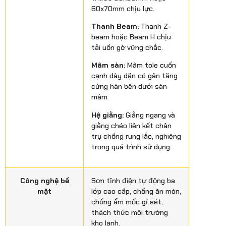
60x70mm chịu lực.
Thanh Beam:
Thanh Z-
beam hoặc Beam H chịu
tải uốn gờ vững chắc.
Mâm sàn:
Mâm tole cuốn
cạnh dày dặn có gân tăng
cứng hàn bên dưới sàn
mâm.
Hệ giằng:
Giằng ngang và
giằng chéo liên kết chân
trụ chống rung lắc, nghiêng
trong quá trình sử dụng.
Công nghệ bề
Sơn tĩnh điện tự động ba
mặt
lớp cao cấp, chống ăn mòn,
chống ẩm mốc gỉ sét,
thách thức môi trường
kho lạnh.