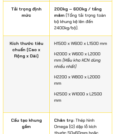
Tải trọng định
200kg – 600kg / tầng
mức
mâm
(Tổng tải trọng toàn
bộ khung kệ lên đến
2400kg/bộ).
Kích thước tiêu
H1500 x W600 x L1500 mm
chuẩn (Cao x
H2000 x W600 x L2000
Rộng x Dài)
mm
(Mẫu kho KCN dùng
nhiều nhất)
H2200 x W800 x L2000
mm
H2500 x W1000 x L2500
mm
Cấu tạo khung
Chân trụ:
Thép hình
gầm
Omega (Ω) dập lỗ kích
thước 50x60mm hoặc