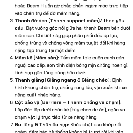
hoặc Beam H uốn gờ chắc chắn, ngàm móc trực tiếp
vào chân trụ để đỡ mâm hàng.
Thanh đỡ dọc (Thanh support mâm)/ theo yêu
cầu:
Đặt vuông góc nối giữa hai thanh Beam bên dưới
mâm sàn. Chi tiết này giúp phân phối đều áp lực,
chống trũng và chống võng mâm tuyệt đối khi hàng
nặng tập trung tại một điểm.
Mâm kệ (Mâm sàn):
Tấm mâm tole cuốn cạnh cán
nguội cao cấp, sơn tĩnh điện bóng mịn chống hoen gỉ,
tích hợp gân tăng cứng bên dưới.
Thanh giằng (Giằng ngang & Giằng chéo):
Định
hình khung chân trụ, chống rung lắc, vặn xoắn khi xe
nâng xuất nhập hàng.
Cột bảo vệ (Barriers – Thanh chống va chạm):
Lắp độc lập dưới chân kệ (tùy chọn dự án), ngăn va
chạm vật lý trực tiếp từ xe nâng hàng.
Bu-lông & Thân ốc nẹp:
Khóa chặt các khớp nối
ngàm, đảm bảo hệ thống không bị trượt rời khi vận