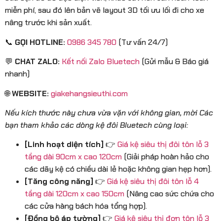
miễn phí, sau đó lên bản vẽ layout 3D tối ưu lối đi cho xe
nâng trước khi sản xuất.
📞
GỌI HOTLINE:
0986 345 780
(Tư vấn 24/7)
💬
CHAT ZALO:
Kết nối Zalo Bluetech
(Gửi mẫu & Báo giá
nhanh)
🌐
WEBSITE:
giakehangsieuthi.com
Nếu kích thước này chưa vừa vặn với không gian, mời Các
bạn tham khảo các dòng kệ đôi Bluetech cùng loại:
[Linh hoạt diện tích]
👉
Giá kệ siêu thị đôi tôn lỗ 3
tầng dài 90cm x cao 120cm
(Giải pháp hoàn hảo cho
các dãy kệ có chiều dài lẻ hoặc không gian hẹp hơn).
[Tăng công năng]
👉
Giá kệ siêu thị đôi tôn lỗ 4
tầng dài 120cm x cao 150cm
(Nâng cao sức chứa cho
các cửa hàng bách hóa tổng hợp).
[Đồng bộ áp tường]
👉
Giá kệ siêu thị đơn tôn lỗ 3