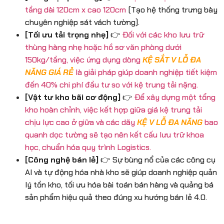
tầng dài 120cm x cao 120cm
(Tạo hệ thống trưng bày
chuyên nghiệp sát vách tường).
[Tối ưu tải trọng nhẹ]
👉
Đối với các kho lưu trữ
thùng hàng nhẹ hoặc hồ sơ văn phòng dưới
150kg/tầng, việc ứng dụng dòng
KỆ SẮT V LỖ ĐA
NĂNG GIÁ RẺ
là giải pháp giúp doanh nghiệp tiết kiệm
đến 40% chi phí đầu tư so với kệ trung tải nặng.
[Vật tư kho bãi cơ động]
👉
Để xây dựng một tổng
kho hoàn chỉnh, việc kết hợp giữa giá kệ trung tải
chịu lực cao ở giữa và các dãy
KỆ V LỖ ĐA NĂNG
bao
quanh dọc tường sẽ tạo nên kết cấu lưu trữ khoa
học, chuẩn hóa quy trình Logistics.
[Công nghệ bán lẻ]
👉 Sự bùng nổ của các công cụ
AI và tự động hóa nhà kho sẽ giúp doanh nghiệp quản
lý tồn kho, tối ưu hóa bài toán bán hàng và quảng bá
sản phẩm hiệu quả theo đúng xu hướng bán lẻ 4.0.