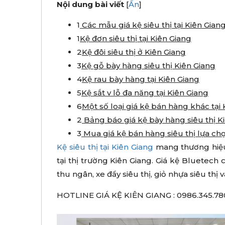
Nội dung bài viết
[
Ẩn
]
1
Các mẫu giá kệ siêu thị tại Kiên Gian
1
Kệ đơn siêu thị tại Kiên Giang
2
Kệ đôi siêu thị ở Kiên Giang
3
Kệ gỗ bày hàng siêu thị Kiên Giang
4
Kệ rau bày hàng tại Kiên Giang
5
Kệ sắt v lỗ đa năng tại Kiên Giang
6
Một số loại giá kệ bán hàng khác tại 
2
Bảng báo giá kệ bày hàng siêu thị 
3
Mua giá kệ bán hàng siêu thị lựa ch
Kệ siêu thị tại Kiên Giang
mang thương hiệu
tại thị trường Kiên Giang. Giá kệ Bluetec
thu ngân, xe đẩy siêu thị, giỏ nhựa siêu th
HOTLINE GIÁ KỆ KIÊN GIANG : 0986.345.78