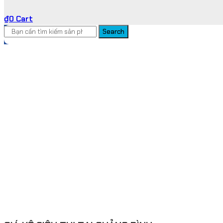
₫
0
Cart
Search