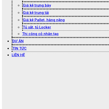
Giá kệ trưng bày
Giá kệ trung tải
Giá kệ Pallet, hàng nặng
Tủ sắt, tủ Locker
Thi công cỏ nhân tạo
DỰ ÁN
TIN TỨC
LIÊN HỆ