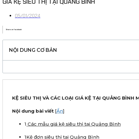
GIÁ KỆ SIÊU THỊ TẠI QUẢNG BÌNH
05/01/2024
Share on facebook
NỘI DUNG CƠ BẢN
KỆ SIÊU THỊ VÀ CÁC LOẠI GIÁ KỆ TẠI QUẢNG BÌNH 
Nội dung bài viết
[
Ẩn
]
1
Các mẫu giá kệ siêu thị tại Quảng Bình
1
Kệ đơn siêu thị tại Quảng Bình