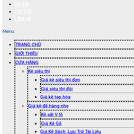
DỰ ÁN
TIN TỨC
LIÊN HỆ
Menu
TRANG CHỦ
GIỚI THIỆU
CỬA HÀNG
Kệ siêu thị
Giá kệ siêu thị đơn
Giá siêu thị đôi
Giá kê tạp hóa
Giá kệ để hàng nhẹ
Kệ sắt V lỗ
Giá Kệ Gỗ
Giá Kệ Sách ,Lưu Trữ Tài Liệu