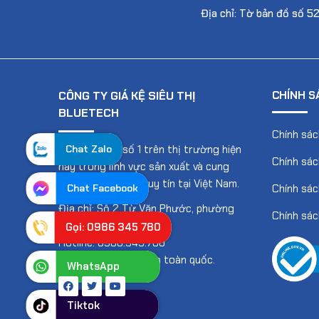
Địa chỉ: Tờ bản đồ số 5
CÔNG TY GIÁ KỆ SIÊU THỊ
CHÍNH S
BLUETECH
Chính sác
Chat Zalo
Đơn vị uy tín số 1 trên thị trường hiện
Chính sác
nay trong lĩnh vực sản xuất và cung
cấp, lắp đặt giá kệ uy tín tại Việt Nam.
Chat Facebook
Chính sác
Địa chỉ: Số 2 Từ Văn Phước, phường
Chính sác
An Phú, TP Hồ Chí Minh
Gọi: 0986 345 780
Hotline: 0986.345.780
Và các chi nhánh trên toàn quốc.
WhatsApp
Tiktok