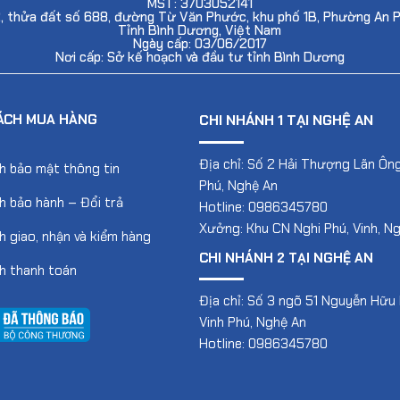
MST: 3703052141
2, thửa đất số 688, đường Từ Văn Phước, khu phố 1B, Phường An 
Tỉnh Bình Dương, Việt Nam
Ngày cấp: 03/06/2017
Nơi cấp: Sở kế hoạch và đầu tư tỉnh Bình Dương
ÁCH MUA HÀNG
CHI NHÁNH 1 TẠI NGHỆ AN
Địa chỉ: Số 2 Hải Thượng Lãn Ông
h bảo mật thông tin
Phú, Nghệ An
h bảo hành – Đổi trả
Hotline: 0986345780
Xưởng: Khu CN Nghi Phú, Vinh, N
h giao, nhận và kiểm hàng
CHI NHÁNH 2 TẠI NGHỆ AN
h thanh toán
Địa chỉ: Số 3 ngõ 51 Nguyễn Hữu 
Vinh Phú, Nghệ An
Hotline: 0986345780