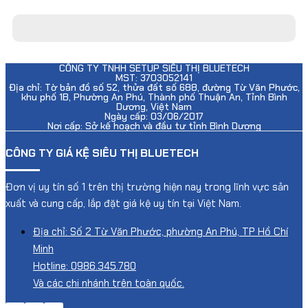
CÔNG TY TNHH SETUP SIÊU THỊ BLUETECH
MST: 3703052141
Địa chỉ: Tờ bản đồ số 52, thửa đất số 688, đường Từ Văn Phước,
khu phố 1B, Phường An Phú, Thành phố Thuận An, Tỉnh Bình
Dương, Việt Nam
Ngày cấp: 03/06/2017
Nơi cấp: Sở kế hoạch và đầu tư tỉnh Bình Dương
CÔNG TY GIÁ KỆ SIÊU THỊ BLUETECH
Đơn vị uy tín số 1 trên thị trường hiện nay trong lĩnh vực sản
xuất và cung cấp, lắp đặt giá kệ uy tín tại Việt Nam.
Địa chỉ: Số 2 Từ Văn Phước, phường An Phú, TP Hồ Chí
Minh
Hotline: 0986.345.780
Và các chi nhánh trên toàn quốc.