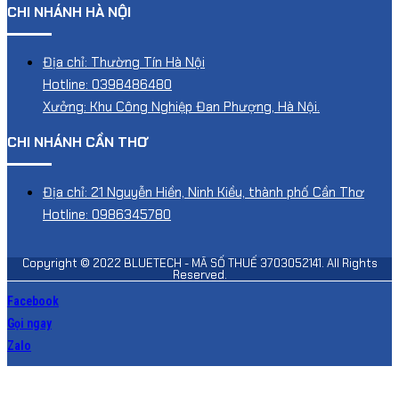
CHI NHÁNH HÀ NỘI
Địa chỉ: Thường Tín Hà Nội
Hotline: 0398486480
Xưởng: Khu Công Nghiệp Đan Phượng, Hà Nội.
CHI NHÁNH CẦN THƠ
Địa chỉ: 21 Nguyễn Hiền, Ninh Kiều, thành phố Cần Thơ
Hotline: 0986345780
Copyright © 2022 BLUETECH - MÃ SỐ THUẾ 3703052141. All Rights
Reserved.
Facebook
Gọi ngay
Zalo