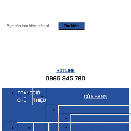
Tìm kiếm
HOTLINE
0986 345 780
TRANG
GIỚI
CỬA HÀNG
CHỦ
THIỆU
Kệ siêu thị
Menu
Giá kệ siêu thị đơn
Giá siêu thị đôi
TRANG
GIỚI