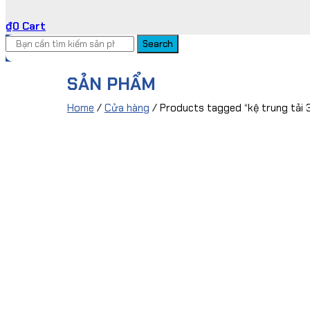
₫
0
Cart
Search
SẢN PHẨM
Home
/
Cửa hàng
/ Products tagged “kệ trung tải 