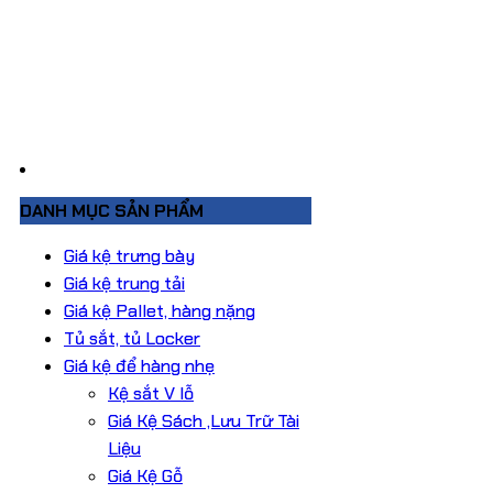
DANH MỤC SẢN PHẨM
Giá kệ trưng bày
Giá kệ trung tải
Giá kệ Pallet, hàng nặng
Tủ sắt, tủ Locker
Giá kệ để hàng nhẹ
Kệ sắt V lỗ
Giá Kệ Sách ,Lưu Trữ Tài
Liệu
Giá Kệ Gỗ