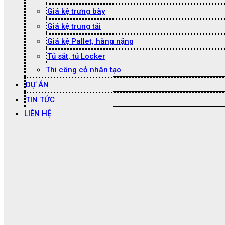
Giá kệ trưng bày
Giá kệ trung tải
Giá kệ Pallet, hàng nặng
Tủ sắt, tủ Locker
Thi công cỏ nhân tạo
DỰ ÁN
TIN TỨC
LIÊN HỆ