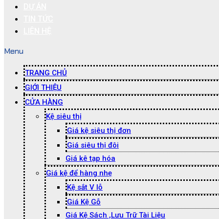
DỰ ÁN
TIN TỨC
LIÊN HỆ
Menu
TRANG CHỦ
GIỚI THIỆU
CỬA HÀNG
Kệ siêu thị
Giá kệ siêu thị đơn
Giá siêu thị đôi
Giá kê tạp hóa
Giá kệ để hàng nhẹ
Kệ sắt V lỗ
Giá Kệ Gỗ
Giá Kệ Sách ,Lưu Trữ Tài Liệu